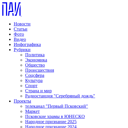
Новости
Статьи
Фото
Видео
Инфографика
Рубрики
Политика
Экономика
Общество
Происшествия
Соцсфера
Культура
Спорт
Страна и мир
Радиостанция "Серебряный дождь"
Проекты
телеканал "Первый Псковский"
Маркет
Псковские храмы в ЮНЕСКО
Народное признание 2025
Народное признание 2024