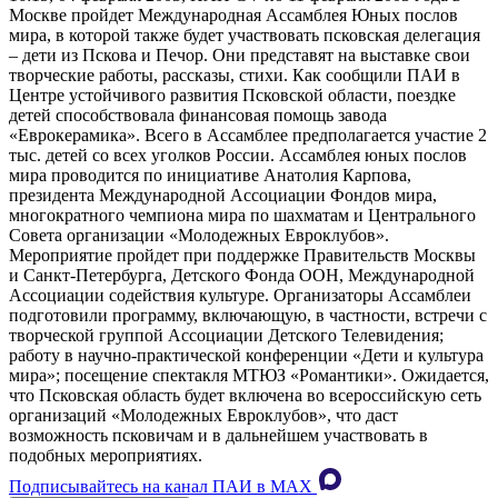
Москве пройдет Международная Ассамблея Юных послов
мира, в которой также будет участвовать псковская делегация
– дети из Пскова и Печор. Они представят на выставке свои
творческие работы, рассказы, стихи. Как сообщили ПАИ в
Центре устойчивого развития Псковской области, поездке
детей способствовала финансовая помощь завода
«Еврокерамика». Всего в Ассамблее предполагается участие 2
тыс. детей со всех уголков России. Ассамблея юных послов
мира проводится по инициативе Анатолия Карпова,
президента Международной Ассоциации Фондов мира,
многократного чемпиона мира по шахматам и Центрального
Совета организации «Молодежных Евроклубов».
Мероприятие пройдет при поддержке Правительств Москвы
и Санкт-Петербурга, Детского Фонда ООН, Международной
Ассоциации содействия культуре. Организаторы Ассамблеи
подготовили программу, включающую, в частности, встречи с
творческой группой Ассоциации Детского Телевидения;
работу в научно-практической конференции «Дети и культура
мира»; посещение спектакля МТЮЗ «Романтики». Ожидается,
что Псковская область будет включена во всероссийскую сеть
организаций «Молодежных Евроклубов», что даст
возможность псковичам и в дальнейшем участвовать в
подобных мероприятиях.
Подписывайтесь на канал ПАИ в MAХ