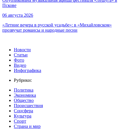
Опубликована музыкальная афиша фестиваля «Лешуга» в
Пскове
06 августа 2026
«Летние вечера в русской усадьбе»: в «Михайловском»
прозвучат романсы и народные песни
Новости
Статьи
Фото
Видео
Инфографика
Рубрики:
Политика
Экономика
Общество
Происшествия
Соцсфера
Культура
Спорт
Страна и мир