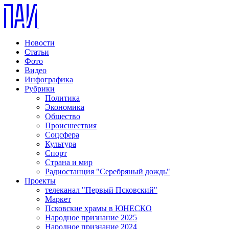
Новости
Статьи
Фото
Видео
Инфографика
Рубрики
Политика
Экономика
Общество
Происшествия
Соцсфера
Культура
Спорт
Страна и мир
Радиостанция "Серебряный дождь"
Проекты
телеканал "Первый Псковский"
Маркет
Псковские храмы в ЮНЕСКО
Народное признание 2025
Народное признание 2024