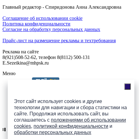
Главный редактор - Спиридонова Анна Александровна
Соглашение об использовании cookie
Политика конфиденциальности
Согласие на обработку персональных данных
Прайс-лист на размещение рекламы и техтребования
Реклама на сайте
8(921)508-52-62, телефон 8(8112) 500-131
E.Sezeikina@mhpsk.ru
Меню
Слушать радио «7 небо» онлайн
Этот сайт использует cookies и другие
технологии для навигации и сбора статистики на
сайте. Продолжая использовать сайт, вы
Подпишись на группы
соглашаетесь с
положениями об использовании
ПАИ в соцсетях!
cookies
,
политикой конфиденциальности
и
обработки персональных данных