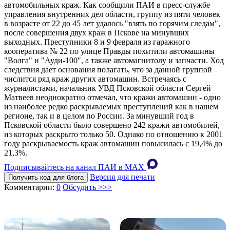
автомобильных краж. Как сообщили ПАИ в пресс-службе
управления внутренних дел области, группу из пяти человек
в возрасте от 22 до 45 лет удалось "взять по горячим следам",
после совершения двух краж в Пскове на минувших
выходных. Преступники 8 и 9 февраля из гаражного
кооператива № 22 по улице Правды похитили автомашины
"Волга" и "Ауди-100", а также автомагнитолу и запчасти. Ход
следствия дает основания полагать, что за данной группой
числится ряд краж других автомашин. Встречаясь с
журналистами, начальник УВД Псковской области Сергей
Матвеев неоднократно отмечал, что кражи автомашин - одно
из наиболее редко раскрываемых преступлений как в нашем
регионе, так и в целом по России. За минувший год в
Псковской области было совершено 242 кражи автомобилей,
из которых раскрыто только 50. Однако по отношению к 2001
году раскрываемость краж автомашин повысилась с 19,4% до
21,3%.
Подписывайтесь на канал ПАИ в MAХ
Версия для печати
Получить код для блога
Комментарии:
0
Обсудить >>>