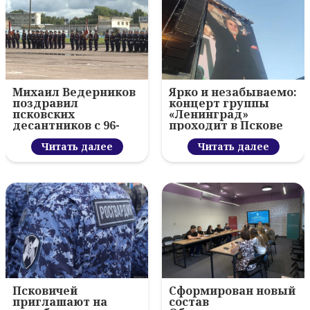
Михаил Ведерников
Ярко и незабываемо:
поздравил
концерт группы
псковских
«Ленинград»
десантников с 96-
проходит в Пскове
летием ВДВ и
вручил награды
Читать далее
Читать далее
Псковичей
Сформирован новый
приглашают на
состав