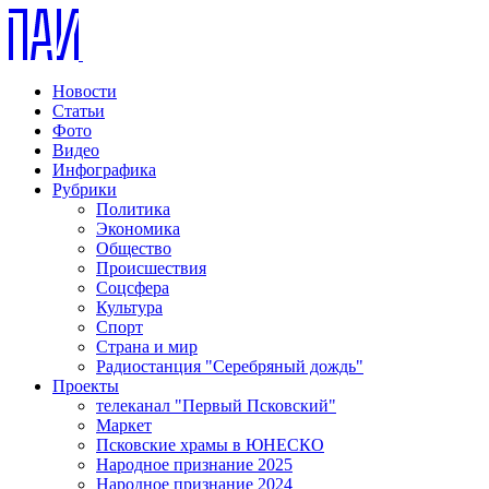
Новости
Статьи
Фото
Видео
Инфографика
Рубрики
Политика
Экономика
Общество
Происшествия
Соцсфера
Культура
Спорт
Страна и мир
Радиостанция "Серебряный дождь"
Проекты
телеканал "Первый Псковский"
Маркет
Псковские храмы в ЮНЕСКО
Народное признание 2025
Народное признание 2024