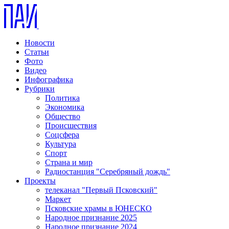
Новости
Статьи
Фото
Видео
Инфографика
Рубрики
Политика
Экономика
Общество
Происшествия
Соцсфера
Культура
Спорт
Страна и мир
Радиостанция "Серебряный дождь"
Проекты
телеканал "Первый Псковский"
Маркет
Псковские храмы в ЮНЕСКО
Народное признание 2025
Народное признание 2024