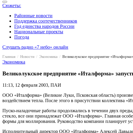
Сюжеты:
Районные новости
Поддержка соотечественников
Год единства народов России
Национальные проекты
Погода
Слушать радио «7 небо» онлайн
Главная
Новости
Экономика
Великолукское предприятие «Италформа» 
Экономика
Великолукское предприятие «Италформа» запуст
11:13, 12 февраля 2003, ПАИ
ООО «Италформа» (Великие Луки, Псковская область) произвел
воздействием тепла. После этого в присутствии коллектива 
Пуско-наладочные работы продолжались в течении двух предыд
стекло, все они принадлежат ООО «Италформа». Главная особ
формы для моллирования. Руководство компании планирует уст
Исполнительный директор ООО «Италформа» Алексей Давыденко