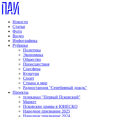
Новости
Статьи
Фото
Видео
Инфографика
Рубрики
Политика
Экономика
Общество
Происшествия
Соцсфера
Культура
Спорт
Страна и мир
Радиостанция "Серебряный дождь"
Проекты
телеканал "Первый Псковский"
Маркет
Псковские храмы в ЮНЕСКО
Народное признание 2025
Народное признание 2024