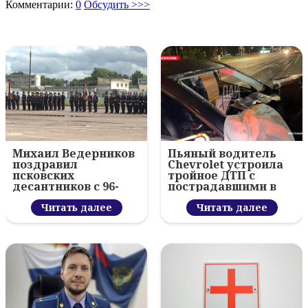
Комментарии:
0
Обсудить >>>
Михаил Ведерников
Пьяный водитель
поздравил
Chevrolet устроила
псковских
тройное ДТП с
десантников с 96-
пострадавшими в
летием ВДВ и
Пскове
вручил награды
Читать далее
Читать далее