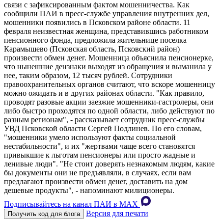
связи с зафиксированным фактом мошенничества. Как
сообщили ПАИ в пресс-службе управления внутренних дел,
мошенники появились в Псковском районе области. 11
февраля неизвестная женщина, представившись работником
пенсионного фонда, предложила жительнице поселка
Карамышево (Псковская область, Псковский район)
произвести обмен денег. Мошенница объяснила пенсионерке,
что нынешние дензнаки выходят из обращения и выманила у
нее, таким образом, 12 тысяч рублей. Сотрудники
правоохранительных органов считают, что вскоре мошенницу
можно ожидать и в других районах области. "Как правило,
проводят разовые акции заезжие мошенники-гастролеры, они
либо быстро проходятся по одной области, либо действуют по
разным регионам", - рассказывает сотрудник пресс-службы
УВД Псковской области Сергей Подлинев. По его словам,
"мошенники умело используют факты социальной
нестабильности", и их "жертвами чаще всего становятся
привыкшие к льготам пенсионеры или просто жадные и
ленивые люди". "Не стоит доверять незнакомым людям, какие
бы документы они не предъявляли, в случаях, если вам
предлагают произвести обмен денег, доставить на дом
дешевые продукты", - напоминают милиционеры.
Подписывайтесь на канал ПАИ в MAХ
Версия для печати
Получить код для блога