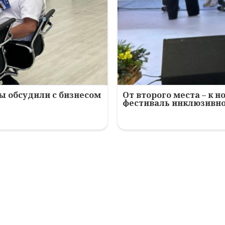
зы обсудили с бизнесом
От второго места – к 
фестиваль инклюзивн