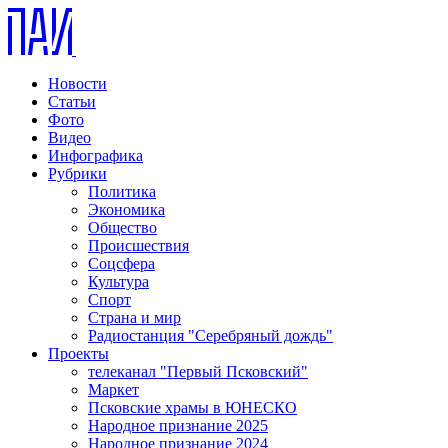
Новости
Статьи
Фото
Видео
Инфографика
Рубрики
Политика
Экономика
Общество
Происшествия
Соцсфера
Культура
Спорт
Страна и мир
Радиостанция "Серебряный дождь"
Проекты
телеканал "Первый Псковский"
Маркет
Псковские храмы в ЮНЕСКО
Народное признание 2025
Народное признание 2024