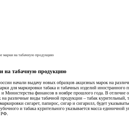
ые марки на табачную продукцию
ки на табачную продукцию
ссии начали выдачу новых образцов акцизных марок на различны
арки для маркировки табака и табачных изделий иностранного п
 и Министерства финансов в ноябре прошлого года. В отличие 
 на различные виды табачной продукции – табак курительный, т
 маркировки сигарет, папирос, сигар и сигарилл, будет указыват
убочного и табака курительного указывается масса единичной уп
 РФ.