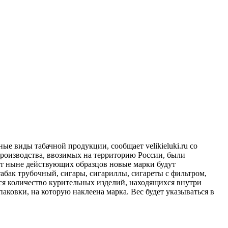
е виды табачной продукции, сообщает velikieluki.ru со
роизводства, ввозимых на территорию России, были
от ныне действующих образцов новые марки будут
абак трубочный, сигары, сигариллы, сигареты с фильтром,
ься количество курительных изделий, находящихся внутри
аковки, на которую наклеена марка. Вес будет указываться в