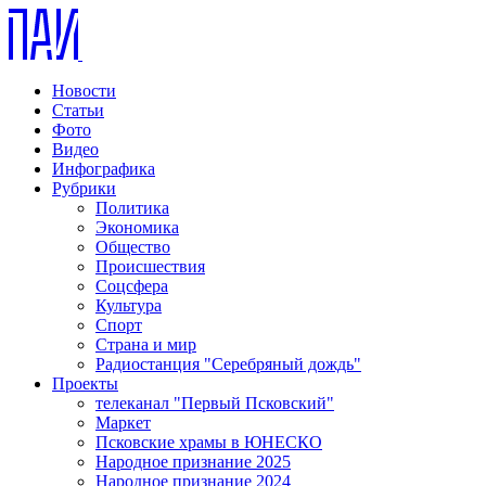
Новости
Статьи
Фото
Видео
Инфографика
Рубрики
Политика
Экономика
Общество
Происшествия
Соцсфера
Культура
Спорт
Страна и мир
Радиостанция "Серебряный дождь"
Проекты
телеканал "Первый Псковский"
Маркет
Псковские храмы в ЮНЕСКО
Народное признание 2025
Народное признание 2024