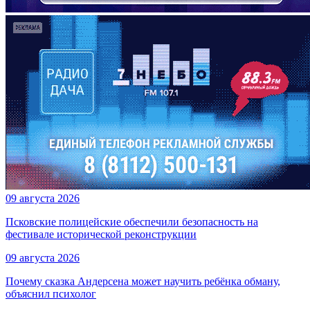
09 августа 2026
Псковские полицейские обеспечили безопасность на
фестивале исторической реконструкции
09 августа 2026
Почему сказка Андерсена может научить ребёнка обману,
объяснил психолог