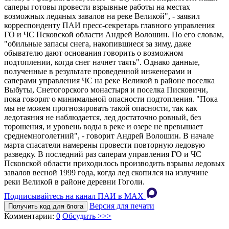
саперы готовы провести взрывные работы на местах
возможных ледяных завалов на реке Великой", - заявил
корреспонденту ПАИ пресс-секретарь главного управления
ГО и ЧС Псковской области Андрей Волошин. По его словам,
"обильные запасы снега, накопившиеся за зиму, даже
обывателю дают основания говорить о возможном
подтоплении, когда снег начнет таять". Однако данные,
полученные в результате проведенной инженерами и
саперами управления ЧС на реке Великой в районе поселка
Выбуты, Снетогорского монастыря и поселка Писковичи,
пока говорят о минимальной опасности подтопления. "Пока
мы не можем прогнозировать такой опасности, так как
ледотаяния не наблюдается, лед достаточно ровный, без
торошения, и уровень воды в реке и озере не превышает
среднемноголетний", - говорит Андрей Волошин. В начале
марта спасатели намерены провести повторную ледовую
разведку. В последний раз саперам управления ГО и ЧС
Псковской области приходилось производить взрывы ледовых
завалов весной 1999 года, когда лед скопился на излучине
реки Великой в районе деревни Гоголи.
Подписывайтесь на канал ПАИ в MAХ
Версия для печати
Получить код для блога
Комментарии:
0
Обсудить >>>