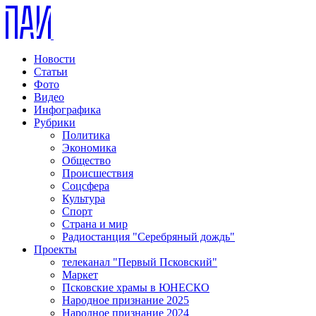
Новости
Статьи
Фото
Видео
Инфографика
Рубрики
Политика
Экономика
Общество
Происшествия
Соцсфера
Культура
Спорт
Страна и мир
Радиостанция "Серебряный дождь"
Проекты
телеканал "Первый Псковский"
Маркет
Псковские храмы в ЮНЕСКО
Народное признание 2025
Народное признание 2024