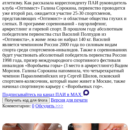
атлетизму. Как рассказала корреспонденту ПАИ руководитель
клуба «Оптимист» Галина Сорокина, первенство проводится
уже второй раз, ожидается участие 25-30 спортсменов,
представляющих «Оптимист» и областные общества глухих и
слепых. В программе соревнований - пауэрлифтинг,
армрестлинг и гиревой спорт. В прошлом году абсолютным
победителем первенства стал Василий Полпудов из
«Оптимиста», в жиме лежа он набрал 140 кг. Василий
является чемпионом России 2000 года по силовым видам
спорта среди спортсменов-инвалидов. Также в соревнованиях
будет участвовать абсолютный победитель первенства России
1998 года, призер международного спортивного фестиваля
инвалидов «Воробьевы горы» (3 место в армрестлинге) Вадим
Морозов. Галина Сорокина напомнила, что четырехкратный
чемпион Параолимпийских игр Сергей Шилов, псковский
спортсмен-колясочник, который ныне живет в Москве, также
начинал спортивную карьеру с «Воробьевых гор».
Подписывайтесь на канал ПАИ в MAХ
Версия для печати
Получить код для блога
Комментарии:
0
Обсудить >>>
i
i