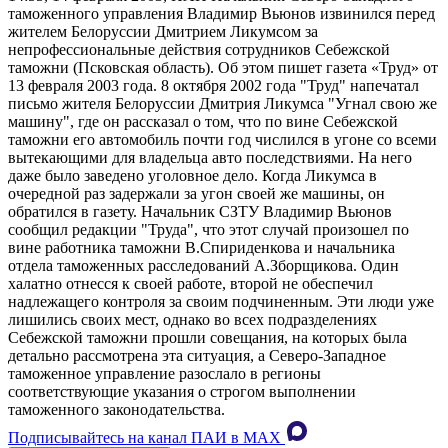
таможенного управления Владимир Вьюнов извинился перед
жителем Белоруссии Дмитрием Ликумсом за
непрофессиональные действия сотрудников Себежской
таможни (Псковская область). Об этом пишет газета «Труд» от
13 февраля 2003 года. 8 октября 2002 года "Труд" напечатал
письмо жителя Белоруссии Дмитрия Ликумса "Угнал свою же
машину", где он рассказал о том, что по вине Себежской
таможни его автомобиль почти год числился в угоне со всеми
вытекающими для владельца авто последствиями. На него
даже было заведено уголовное дело. Когда Ликумса в
очередной раз задержали за угон своей же машины, он
обратился в газету. Начальник СЗТУ Владимир Вьюнов
сообщил редакции "Труда", что этот случай произошел по
вине работника таможни В.Спириденкова и начальника
отдела таможенных расследований А.Зборщикова. Один
халатно отнесся к своей работе, второй не обеспечил
надлежащего контроля за своим подчиненным. Эти люди уже
лишились своих мест, однако во всех подразделениях
Себежской таможни прошли совещания, на которых была
детально рассмотрена эта ситуация, а Северо-Западное
таможенное управление разослало в регионы
соответствующие указания о строгом выполнении
таможенного законодательства.
Подписывайтесь на канал ПАИ в MAХ