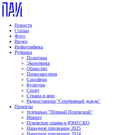
Новости
Статьи
Фото
Видео
Инфографика
Рубрики
Политика
Экономика
Общество
Происшествия
Соцсфера
Культура
Спорт
Страна и мир
Радиостанция "Серебряный дождь"
Проекты
телеканал "Первый Псковский"
Маркет
Псковские храмы в ЮНЕСКО
Народное признание 2025
Народное признание 2024