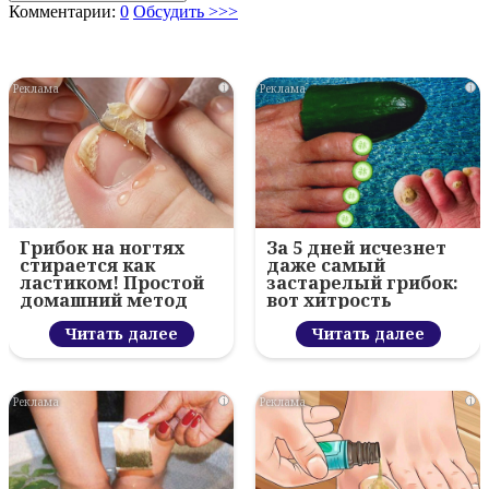
Комментарии:
0
Обсудить >>>
i
i
Грибок на ногтях
За 5 дней исчезнет
стирается как
даже самый
ластиком! Простой
застарелый грибок:
домашний метод
вот хитрость
Читать далее
Читать далее
i
i