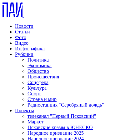
Новости
Статьи
Фото
Видео
Инфографика
Рубрики
Политика
Экономика
Общество
Происшествия
Соцсфера
Культура
Спорт
Страна и мир
Радиостанция "Серебряный дождь"
Проекты
телеканал "Первый Псковский"
Маркет
Псковские храмы в ЮНЕСКО
Народное признание 2025
Народное признание 2024