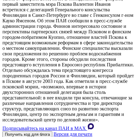
первый заместитель мэра Пскова Валентин Иванов
встретился с делегацией Генерального консульства
Финляндии в Санкт-Петербурге во главе с Генконсулом г-ном
Кауко Ямсеном. Об этом ПАИ сообщили в пресс-службе
администрации города. Финнов интересовало состояние и
перспективы партнерских связей между Псковом и финским
городом-побратимом Куопио, отношение властей Пскова к
предстоящим возможным реформам в сфере законодательства
о местном самоуправлении. Финские специалисты высказали
свои предложения по решению проблем водоснабжения
городов. Кроме этого, стороны обсудили последствия
предстоящего вступления в Евросоюз республик Прибалтики.
Отдельно обсуждалась тема предстоящего конгресса
породненных городов России и Финляндии, который пройдет
в Пскове в августе 2003 года. Как отметили в пресс-службе
псковской мэрии, «возможно, впервые в истории
двухсторонних отношений делегация была столь
представительной: в нее входили три консула, отвечающие за
различные направления сотрудничества и три директора
структур, представляющих союз по развитию экспорта
Финляндии, центр по экспортным деньгам и гарантиям и
исследовательский центр по деловой жизни».
Подписывайтесь на канал ПАИ в MAХ
Версия для печати
Получить код для блога