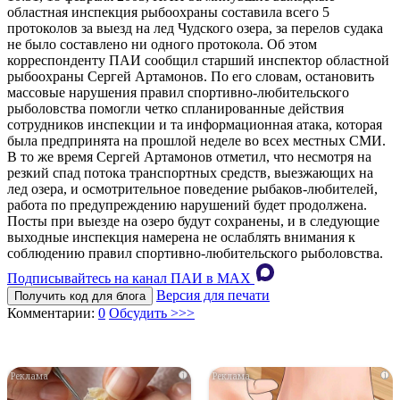
областная инспекция рыбоохраны составила всего 5
протоколов за выезд на лед Чудского озера, за перелов судака
не было составлено ни одного протокола. Об этом
корреспонденту ПАИ сообщил старший инспектор областной
рыбоохраны Сергей Артамонов. По его словам, остановить
массовые нарушения правил спортивно-любительского
рыболовства помогли четко спланированные действия
сотрудников инспекции и та информационная атака, которая
была предпринята на прошлой неделе во всех местных СМИ.
В то же время Сергей Артамонов отметил, что несмотря на
резкий спад потока транспортных средств, выезжающих на
лед озера, и осмотрительное поведение рыбаков-любителей,
работа по предупреждению нарушений будет продолжена.
Посты при выезде на озеро будут сохранены, и в следующие
выходные инспекция намерена не ослаблять внимания к
соблюдению правил спортивно-любительского рыболовства.
Подписывайтесь на канал ПАИ в MAХ
Версия для печати
Получить код для блога
Комментарии:
0
Обсудить >>>
i
i