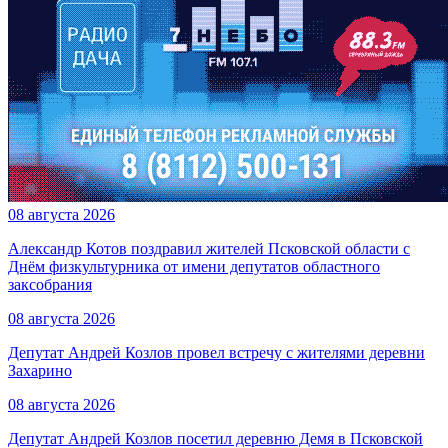
08 августа 2026
Александр Котов поздравил жителей Псковской области с
Днём физкультурника от имени депутатов областного
заксобрания
08 августа 2026
Депутат Андрей Козлов провел встречу с жителями деревни
Захарино
08 августа 2026
Депутат Андрей Козлов посетил деревню Демя в Псковской