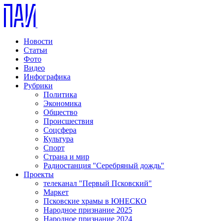
Новости
Статьи
Фото
Видео
Инфографика
Рубрики
Политика
Экономика
Общество
Происшествия
Соцсфера
Культура
Спорт
Страна и мир
Радиостанция "Серебряный дождь"
Проекты
телеканал "Первый Псковский"
Маркет
Псковские храмы в ЮНЕСКО
Народное признание 2025
Народное признание 2024