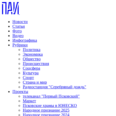
Новости
Статьи
Фото
Видео
Инфографика
Рубрики
Политика
Экономика
Общество
Происшествия
Соцсфера
Культура
Спорт
Страна и мир
Радиостанция "Серебряный дождь"
Проекты
телеканал "Первый Псковский"
Маркет
Псковские храмы в ЮНЕСКО
Народное признание 2025
Народное признание 2024