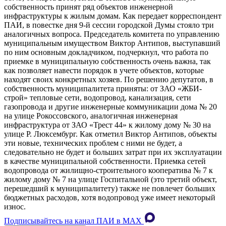
собственность принят ряд объектов инженерной
инфраструктуры к жилым домам. Как передает корреспондент
ПАИ, в повестке дня 9-й сессии городской Думы стояло три
аналогичных вопроса. Председатель комитета по управлению
муниципальным имуществом Виктор Антипов, выступавший
по ним основным докладчиком, подчеркнул, что работа по
приемке в муниципальную собственность очень важна, так
как позволяет навести порядок в учете объектов, которые
находят своих конкретных хозяев. По решению депутатов, в
собственность муниципалитета приняты: от ЗАО «ЖБИ-
строй» тепловые сети, водопровод, канализация, сети
газопровода и другие инженерные коммуникации дома № 20
на улице Рокоссовского, аналогичная инженерная
инфраструктура от ЗАО «Трест 44» к жилому дому № 30 на
улице Р. Люксембург. Как отметил Виктор Антипов, объекты
эти новые, технических проблем с ними не будет, а
следовательно не будет и больших затрат при их эксплуатации
в качестве муниципальной собственности. Приемка сетей
водопровода от жилищно-строительного кооператива № 7 к
жилому дому № 7 на улице Госпитальной (это третий объект,
перешедший к муниципалитету) также не повлечет больших
бюджетных расходов, хотя водопровод уже имеет некоторый
износ.
Подписывайтесь на канал ПАИ в MAХ