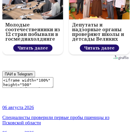
Молодые
Депутаты и
соотечественники из
надзорные органы
12 стран побывали в
проверяют школы и
госмедиахолдинге
детсады Великих
Псковской области
Лук перед 1
Читать далее
сентября
Читать далее
ПАИ в Telegram
06 августа 2026
Специалисты проверили первые пробы пшеницы из
Псковской области