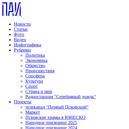
Новости
Статьи
Фото
Видео
Инфографика
Рубрики
Политика
Экономика
Общество
Происшествия
Соцсфера
Культура
Спорт
Страна и мир
Радиостанция "Серебряный дождь"
Проекты
телеканал "Первый Псковский"
Маркет
Псковские храмы в ЮНЕСКО
Народное признание 2025
Народное признание 2024