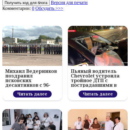
Версия для печати
Получить код для блога
Комментарии:
0
Обсудить >>>
Михаил Ведерников
Пьяный водитель
поздравил
Chevrolet устроила
псковских
тройное ДТП с
десантников с 96-
пострадавшими в
летием ВДВ и
Пскове
вручил награды
Читать далее
Читать далее