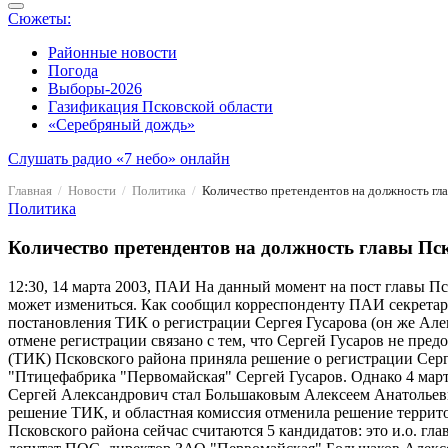
Сюжеты:
Районные новости
Погода
Выборы-2026
Газификация Псковской области
«Серебряный дождь»
Слушать радио «7 небо» онлайн
Главная
Новости
Политика
Количество претендентов на должность гл
Политика
Количество претендентов на должность главы Пс
12:30, 14 марта 2003, ПАИ
На данный момент на пост главы Пск
может измениться. Как сообщил корреспонденту ПАИ секретарь
постановления ТИК о регистрации Сергея Гусарова (он же Алек
отмене регистрации связано с тем, что Сергей Гусаров не пре
(ТИК) Псковского района приняла решение о регистрации Сер
"Птицефабрика "Первомайская" Сергей Гусаров. Однако 4 марта
Сергей Александрович стал Большаковым Алексеем Анатольеви
решение ТИК, и областная комиссия отменила решение террит
Псковского района сейчас считаются 5 кандидатов: это и.о. г