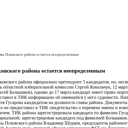
авы Псковского района остается неопределенным
ковского района остается неопределенным
овского района официально претендуют 5 кандидатов, но, несмот
 областной избирательной комиссии Сергей Ковальчук, 12 март
сей Большаков), однако до 17 марта кандидат имеет право опрот
доставил в ТИК информацию об имевшейся у него судимости. Нап
гея Гусарова кандидатом на должность главы района. Документ
 он предоставил в ТИК свидетельство о перемене имени и новое
чем. ТИК района зарегистрировала кандидата по фамилии Гусар
ориальной, зарегистрировав кандидата под фамилией Большаков
лавы Псковского района Владимир Шураев, председатель районног