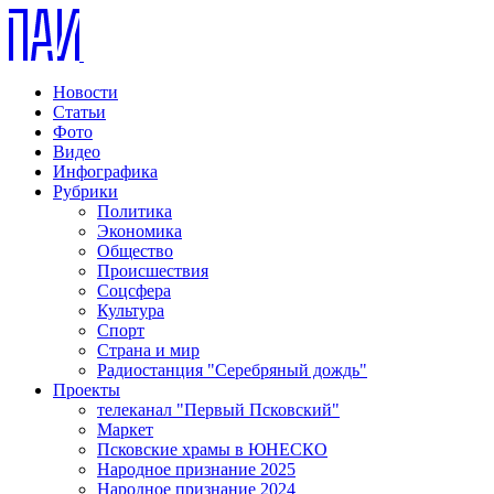
Новости
Статьи
Фото
Видео
Инфографика
Рубрики
Политика
Экономика
Общество
Происшествия
Соцсфера
Культура
Спорт
Страна и мир
Радиостанция "Серебряный дождь"
Проекты
телеканал "Первый Псковский"
Маркет
Псковские храмы в ЮНЕСКО
Народное признание 2025
Народное признание 2024