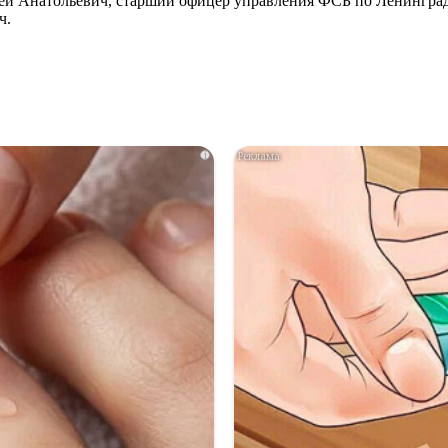
ей Анатольевич, старший офицер управления ФСБ по Ленингра
ч.
i