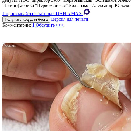
депутат ПОС, директор ЗАО "Первомайская" Большаков Алекс
"Птицефабрика "Первомайская" Большаков Александр Юрьеви
Подписывайтесь на канал ПАИ в MAХ
Версия для печати
Получить код для блога
Комментарии:
1
Обсудить >>>