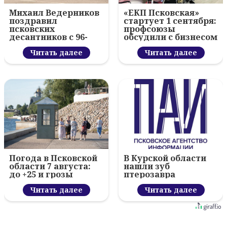
Михаил Ведерников
«ЕКП Псковская»
поздравил
стартует 1 сентября:
псковских
профсоюзы
десантников с 96-
обсудили с бизнесом
летием ВДВ и
новый цифровой
вручил награды
Читать далее
проект
Читать далее
Погода в Псковской
В Курской области
области 7 августа:
нашли зуб
до +25 и грозы
птерозавра
Читать далее
Читать далее