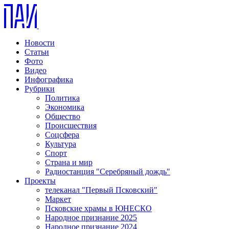
Новости
Статьи
Фото
Видео
Инфографика
Рубрики
Политика
Экономика
Общество
Происшествия
Соцсфера
Культура
Спорт
Страна и мир
Радиостанция "Серебряный дождь"
Проекты
телеканал "Первый Псковский"
Маркет
Псковские храмы в ЮНЕСКО
Народное признание 2025
Народное признание 2024