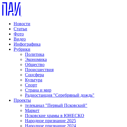
Новости
Статьи
Фото
Видео
Инфографика
Рубрики
Политика
Экономика
Общество
Происшествия
Соцсфера
Культура
Спорт
Страна и мир
Радиостанция "Серебряный дождь"
Проекты
телеканал "Первый Псковский"
Маркет
Псковские храмы в ЮНЕСКО
Народное признание 2025
Народное признание 2024