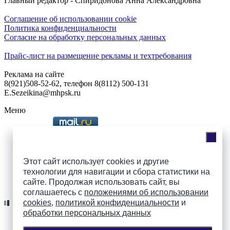
Главный редактор - Спиридонова Анна Александровна
Соглашение об использовании cookie
Политика конфиденциальности
Согласие на обработку персональных данных
Прайс-лист на размещение рекламы и техтребования
Реклама на сайте
8(921)508-52-62, телефон 8(8112) 500-131
E.Sezeikina@mhpsk.ru
Меню
Слушать радио «7 небо» онлайн
Этот сайт использует cookies и другие
технологии для навигации и сбора статистики на
сайте. Продолжая использовать сайт, вы
Подпишись на группы
соглашаетесь с
положениями об использовании
ПАИ в соцсетях!
cookies
,
политикой конфиденциальности
и
обработки персональных данных