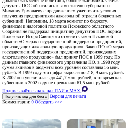
должно быть меньше политики, больше экономики. Сейчас
депутаты ПОС обратились к заместителю губернатора
Михаилу Ермолаеву с предложением ужесточить условия
получения предприятиями алкогольной отрасли бюджетных
субвенций. Напомним, 18 марта комитет по бюджету,
финансам и налоговой политике Псковского областного
Собрания не поддержал инициативу депутатов ПОС Бориса
Полозова и Игоря Савицкого отменить закон Псковской
области «О мерах государственной поддержки предприятий,
производящих алкогольную продукцию». Закон ПО «О мерах
государственной поддержки предприятий, производящих
алкогольную продукцию» был принят ПОС в 1999 году. По
данным главного финансового управления ПО, в 1998 году
сумма акцизов в бюджеты всех уровней составляла 56 млн.
рублей. В 1999 году эта цифра выросла до 218, 9 млн. рублей.
К 2002 она увеличилась до 441,7 млн. рублей, в то время как
субвенции в 2002 году не превысили 61,5 млн. рублей.
Подписывайтесь на канал ПАИ в MAХ
Версия для печати
Получить код для блога
Комментарии:
0
Обсудить >>>