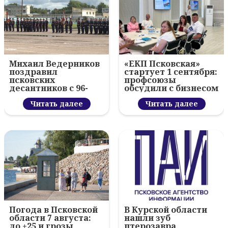
Михаил Ведерников
«ЕКП Псковская»
поздравил
стартует 1 сентября:
псковских
профсоюзы
десантников с 96-
обсудили с бизнесом
летием ВДВ и
новый цифровой
вручил награды
Читать далее
проект
Читать далее
Погода в Псковской
В Курской области
области 7 августа:
нашли зуб
до +25 и грозы
птерозавра