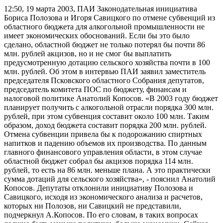
12:50, 19 марта 2003, ПАИ
Законодательная инициатива
Бориса Полозова и Игоря Савицкого по отмене субвенций из
областного бюджета для алкогольной промышленности не
имеет экономических обоснований. Если бы это было
сделано, областной бюджет не только потерял бы почти 86
млн. рублей акцизов, но и не смог бы выплатить
предусмотренную дотацию сельского хозяйства почти в 100
млн. рублей. Об этом в интервью ПАИ заявил заместитель
председателя Псковского областного Собрания депутатов,
председатель комитета ПОС по бюджету, финансам и
налоговой политике Анатолий Копосов. «В 2003 году бюджет
планирует получить с алкогольной отрасли порядка 300 млн.
рублей, при этом субвенция составит около 100 млн. Таким
образом, доход бюджета составит порядка 200 млн. рублей.
Отмена субвенции привела бы к подорожанию спиртных
напитков и падению объемов их производства. По данным
главного финансового управления области, в этом случае
областной бюджет собрал бы акцизов порядка 114 млн.
рублей, то есть на 86 млн. меньше плана. А это практически
сумма дотаций для сельского хозяйства», - пояснил Анатолий
Копосов. Депутаты отклонили инициативу Полозова и
Савицкого, исходя из экономического анализа и расчетов,
которых ни Полозов, ни Савицкий не представили,
подчеркнул А.Копосов. По его словам, в таких вопросах