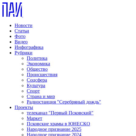
Новости
Статьи
Фото
Видео
Инфографика
Рубрики
Политика
Экономика
Общество
Происшествия
Соцсфера
Культура
Спорт
Страна и мир
Радиостанция "Серебряный дождь"
Проекты
телеканал "Первый Псковский"
Маркет
Псковские храмы в ЮНЕСКО
Народное признание 2025
Народное признание 2024