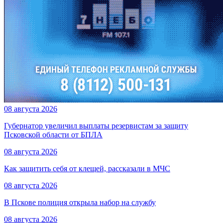
08 августа 2026
Губернатор увеличил выплаты резервистам за защиту
Псковской области от БПЛА
08 августа 2026
Как защитить себя от клещей, рассказали в МЧС
08 августа 2026
В Пскове полиция открыла набор на службу
08 августа 2026