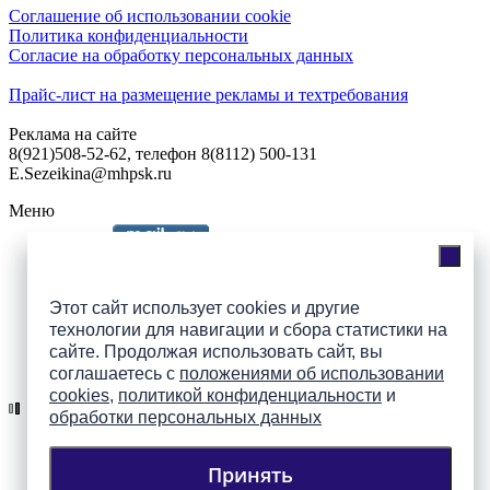
Соглашение об использовании cookie
Политика конфиденциальности
Согласие на обработку персональных данных
Прайс-лист на размещение рекламы и техтребования
Реклама на сайте
8(921)508-52-62, телефон 8(8112) 500-131
E.Sezeikina@mhpsk.ru
Меню
Слушать радио «7 небо» онлайн
Этот сайт использует cookies и другие
технологии для навигации и сбора статистики на
сайте. Продолжая использовать сайт, вы
Подпишись на группы
соглашаетесь с
положениями об использовании
ПАИ в соцсетях!
cookies
,
политикой конфиденциальности
и
обработки персональных данных
Принять