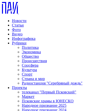
Новости
Статьи
Фото
Видео
Инфографика
Рубрики
Политика
Экономика
Общество
Происшествия
Соцсфера
Культура
Спорт
Страна и мир
Радиостанция "Серебряный дождь"
Проекты
телеканал "Первый Псковский"
Маркет
Псковские храмы в ЮНЕСКО
Народное признание 2025
Народное признание 2024