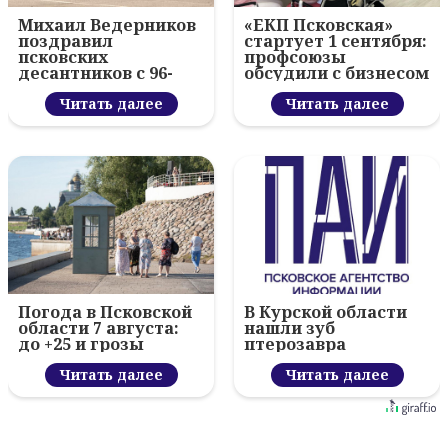
Михаил Ведерников
«ЕКП Псковская»
поздравил
стартует 1 сентября:
псковских
профсоюзы
десантников с 96-
обсудили с бизнесом
летием ВДВ и
новый цифровой
вручил награды
Читать далее
проект
Читать далее
Погода в Псковской
В Курской области
области 7 августа:
нашли зуб
до +25 и грозы
птерозавра
Читать далее
Читать далее