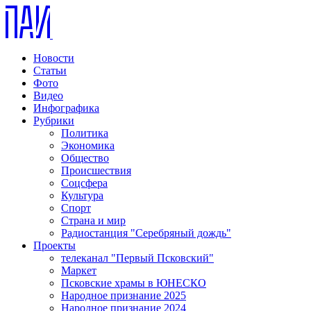
Новости
Статьи
Фото
Видео
Инфографика
Рубрики
Политика
Экономика
Общество
Происшествия
Соцсфера
Культура
Спорт
Страна и мир
Радиостанция "Серебряный дождь"
Проекты
телеканал "Первый Псковский"
Маркет
Псковские храмы в ЮНЕСКО
Народное признание 2025
Народное признание 2024