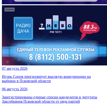
07 августа 2026
Игорь Сопов прогнозирует высокую конкуренцию на
выборах в Псковской области
06 августа 2026
Зарегистрированы единые списки кандидатов в депутаты
Заксобрания Псковской области от ряда партий