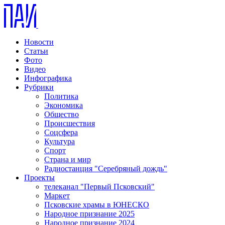
Новости
Статьи
Фото
Видео
Инфографика
Рубрики
Политика
Экономика
Общество
Происшествия
Соцсфера
Культура
Спорт
Страна и мир
Радиостанция "Серебряный дождь"
Проекты
телеканал "Первый Псковский"
Маркет
Псковские храмы в ЮНЕСКО
Народное признание 2025
Народное признание 2024