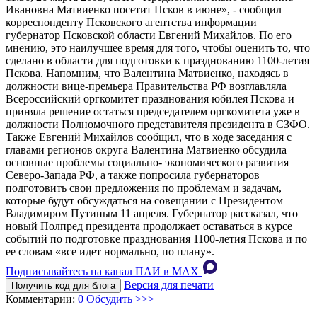
Ивановна Матвиенко посетит Псков в июне», - сообщил
корреспонденту Псковского агентства информации
губернатор Псковской области Евгений Михайлов. По его
мнению, это наилучшее время для того, чтобы оценить то, что
сделано в области для подготовки к празднованию 1100-летия
Пскова. Напомним, что Валентина Матвиенко, находясь в
должности вице-премьера Правительства РФ возглавляла
Всероссийский оргкомитет празднования юбилея Пскова и
приняла решение остаться председателем оргкомитета уже в
должности Полномочного представителя президента в СЗФО.
Также Евгений Михайлов сообщил, что в ходе заседания с
главами регионов округа Валентина Матвиенко обсудила
основные проблемы социально- экономического развития
Северо-Запада РФ, а также попросила губернаторов
подготовить свои предложения по проблемам и задачам,
которые будут обсуждаться на совещании с Президентом
Владимиром Путиным 11 апреля. Губернатор рассказал, что
новый Полпред президента продолжает оставаться в курсе
событий по подготовке празднования 1100-летия Пскова и по
ее словам «все идет нормально, по плану».
Подписывайтесь на канал ПАИ в MAХ
Версия для печати
Получить код для блога
Комментарии:
0
Обсудить >>>