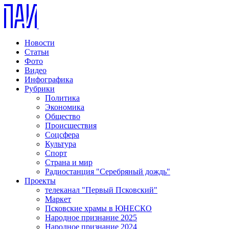
Новости
Статьи
Фото
Видео
Инфографика
Рубрики
Политика
Экономика
Общество
Происшествия
Соцсфера
Культура
Спорт
Страна и мир
Радиостанция "Серебряный дождь"
Проекты
телеканал "Первый Псковский"
Маркет
Псковские храмы в ЮНЕСКО
Народное признание 2025
Народное признание 2024