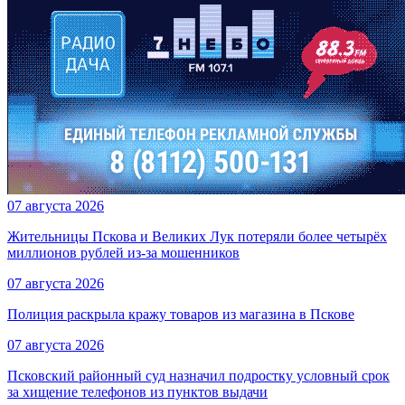
07 августа 2026
Жительницы Пскова и Великих Лук потеряли более четырёх
миллионов рублей из-за мошенников
07 августа 2026
Полиция раскрыла кражу товаров из магазина в Пскове
07 августа 2026
Псковский районный суд назначил подростку условный срок
за хищение телефонов из пунктов выдачи