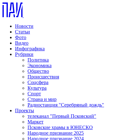
Новости
Статьи
Фото
Видео
Инфографика
Рубрики
Политика
Экономика
Общество
Происшествия
Соцсфера
Культура
Спорт
Страна и мир
Радиостанция "Серебряный дождь"
Проекты
телеканал "Первый Псковский"
Маркет
Псковские храмы в ЮНЕСКО
Народное признание 2025
Народное признание 2024