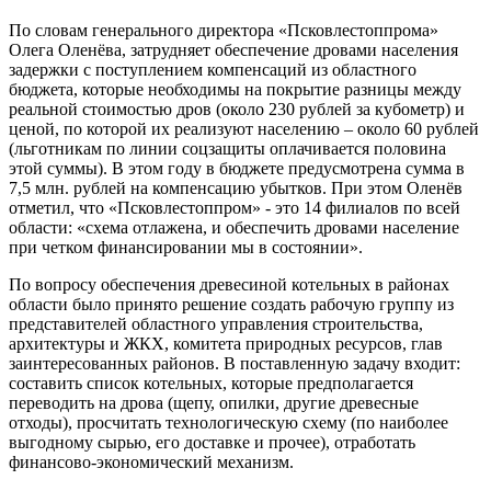
По словам генерального директора «Псковлестоппрома»
Олега Оленёва, затрудняет обеспечение дровами населения
задержки с поступлением компенсаций из областного
бюджета, которые необходимы на покрытие разницы между
реальной стоимостью дров (около 230 рублей за кубометр) и
ценой, по которой их реализуют населению – около 60 рублей
(льготникам по линии соцзащиты оплачивается половина
этой суммы). В этом году в бюджете предусмотрена сумма в
7,5 млн. рублей на компенсацию убытков. При этом Оленёв
отметил, что «Псковлестоппром» - это 14 филиалов по всей
области: «схема отлажена, и обеспечить дровами население
при четком финансировании мы в состоянии».
По вопросу обеспечения древесиной котельных в районах
области было принято решение создать рабочую группу из
представителей областного управления строительства,
архитектуры и ЖКХ, комитета природных ресурсов, глав
заинтересованных районов. В поставленную задачу входит:
составить список котельных, которые предполагается
переводить на дрова (щепу, опилки, другие древесные
отходы), просчитать технологическую схему (по наиболее
выгодному сырью, его доставке и прочее), отработать
финансово-экономический механизм.