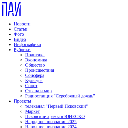
Новости
Статьи
Фото
Видео
Инфографика
Рубрики
Политика
Экономика
Общество
Происшествия
Соцсфера
Культура
Спорт
Страна и мир
Радиостанция "Серебряный дождь"
Проекты
телеканал "Первый Псковский"
Маркет
Псковские храмы в ЮНЕСКО
Народное признание 2025
Народное признание 2024