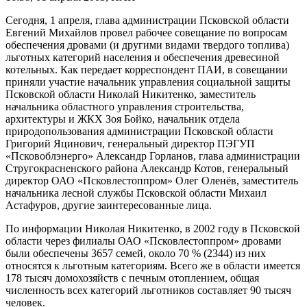
Сегодня, 1 апреля, глава администрации Псковской области
Евгений Михайлов провел рабочее совещание по вопросам
обеспечения дровами (и другими видами твердого топлива)
льготных категорий населения и обеспечения древесиной
котельных. Как передает корреспондент ПАИ, в совещании
приняли участие начальник управления социальной защиты
Псковской области Николай Никитенко, заместитель
начальника областного управления строительства,
архитектуры и ЖКХ Зоя Бойко, начальник отдела
природопользования администрации Псковской области
Григорий Яцинович, генеральный директор ПЭГУП
«Псковоблэнерго» Александр Горланов, глава администрации
Стругокрасненского района Александр Котов, генеральный
директор ОАО «Псковлестоппром» Олег Оленёв, заместитель
начальника лесной службы Псковской области Михаил
Астафуров, другие заинтересованные лица.
По информации Николая Никитенко, в 2002 году в Псковской
области через филиалы ОАО «Псковлестоппром» дровами
были обеспечены 3657 семей, около 70 % (2344) из них
относятся к льготным категориям. Всего же в области имеется
178 тысяч домохозяйств с печным отоплением, общая
численность всех категорий льготников составляет 90 тысяч
человек.