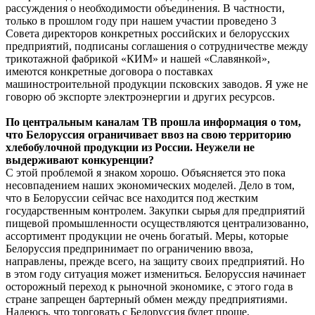
рассуждения о необходимости объединения. В частности,
только в прошлом году при нашем участии проведено 3
Совета директоров конкретных российских и белорусских
предприятий, подписаны соглашения о сотрудничестве между
трикотажной фабрикой «КИМ» и нашей «Славянкой»,
имеются конкретные договора о поставках
машиностроительной продукции псковских заводов. Я уже не
говорю об экспорте электроэнергии и других ресурсов.
По центральным каналам ТВ прошла информация о том,
что Белоруссия ограничивает ввоз на свою территорию
хлебобулочной продукции из России. Неужели не
выдерживают конкуренции?
С этой проблемой я знаком хорошо. Объясняется это пока
несовпадением наших экономических моделей. Дело в том,
что в Белоруссии сейчас все находится под жестким
государственным контролем. Закупки сырья для предприятий
пищевой промышленности осуществляются централизованно,
ассортимент продукции не очень богатый. Меры, которые
Белоруссия предпринимает по ограничению ввоза,
направлены, прежде всего, на защиту своих предприятий. Но
в этом году ситуация может измениться. Белоруссия начинает
осторожный переход к рыночной экономике, с этого года в
стране запрещен бартерный обмен между предприятиями.
Надеюсь, что торговать с Белоруссия будет проще,