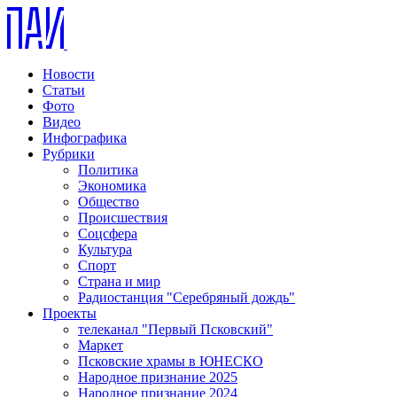
Новости
Статьи
Фото
Видео
Инфографика
Рубрики
Политика
Экономика
Общество
Происшествия
Соцсфера
Культура
Спорт
Страна и мир
Радиостанция "Серебряный дождь"
Проекты
телеканал "Первый Псковский"
Маркет
Псковские храмы в ЮНЕСКО
Народное признание 2025
Народное признание 2024