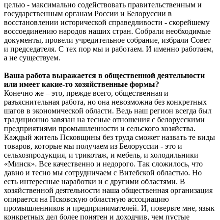
целью - максимально содействовать правительственным и
государственным органам России и Белоруссии в
восстановлении исторической справедливости - скорейшему
воссоединению народов наших стран. Собрали необходимые
документы, провели учредительное собрание, избрали Совет
и председателя. С тех пор мы и работаем. И именно работаем,
а не существуем.
Ваша работа выражается в общественной деятельности
или имеет какие-то хозяйственные формы?
Конечно же – это, прежде всего, общественная и
разъяснительная работа, но она невозможна без конкретных
шагов в экономической области. Ведь наш регион всегда был
традиционно завязан на тесные отношения с белорусскими
предприятиями промышленности и сельского хозяйства.
Каждый житель Псковщины без труда сможет назвать те виды
товаров, которые мы получаем из Белоруссии - это и
сельхозпродукция, и трикотаж, и мебель, и холодильники
«Минск». Все качественно и недорого. Так сложилось, что
давно и тесно мы сотрудничаем с Витебской областью. Но
есть интересные наработки и с другими областями. В
хозяйственной деятельности наша общественная организация
опирается на Псковскую областную ассоциацию
промышленников и предпринимателей. И, поверьте мне, язык
конкретных дел более понятен и доходчив, чем пустые