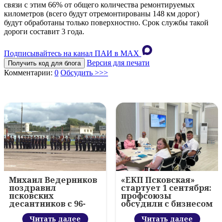
связи с этим 66% от общего количества ремонтируемых
километров (всего будут отремонтированы 148 км дорог)
будут обработаны только поверхностно. Срок службы такой
дороги составит 3 года.
Подписывайтесь на канал ПАИ в MAХ
Версия для печати
Получить код для блога
Комментарии:
0
Обсудить >>>
Михаил Ведерников
«ЕКП Псковская»
поздравил
стартует 1 сентября:
псковских
профсоюзы
десантников с 96-
обсудили с бизнесом
летием ВДВ и
новый цифровой
вручил награды
Читать далее
проект
Читать далее