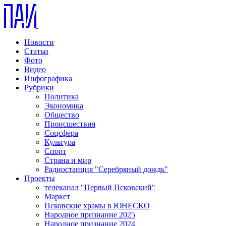
Новости
Статьи
Фото
Видео
Инфографика
Рубрики
Политика
Экономика
Общество
Происшествия
Соцсфера
Культура
Спорт
Страна и мир
Радиостанция "Серебряный дождь"
Проекты
телеканал "Первый Псковский"
Маркет
Псковские храмы в ЮНЕСКО
Народное признание 2025
Народное признание 2024