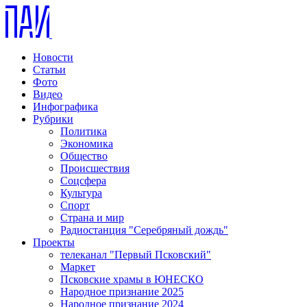
Новости
Статьи
Фото
Видео
Инфографика
Рубрики
Политика
Экономика
Общество
Происшествия
Соцсфера
Культура
Спорт
Страна и мир
Радиостанция "Серебряный дождь"
Проекты
телеканал "Первый Псковский"
Маркет
Псковские храмы в ЮНЕСКО
Народное признание 2025
Народное признание 2024