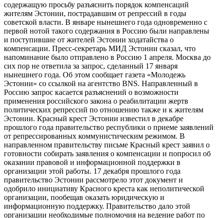
содержащую просьбу разъяснить порядок компенсаций
жителям Эстонии, пострадавшим от репрессий в годы
советской власти. В январе нынешнего года одновременно с
первой нотой такого содержания в Россию были направлены
и поступившие от жителей Эстонии ходатайства о
компенсации. Пресс-секретарь МИД Эстонии сказал, что
напоминание было отправлено в Россию 1 апреля. Moсква до
сих пор не ответила за запрос, сделанный 17 января
нынешнего года. Об этом сообщает газета «Молодежь
Эстонии» со ссылкой на агентство BNS. Направленный в
Россию запрос касается разъяснений о возможности
применения российского закона о реабилитации жертв
политических репрессий по отношению также и к жителям
Эстонии. Красный крест Эстонии известил в декабре
прошлого года правительство республики о приеме заявлений
от репрессированных коммунистическим режимом. В
направленном правительству письме Красный крест заявил о
готовности собирать заявления о компенсации и попросил об
оказании правовой и информационной поддержки в
организации этой работы. 17 декабря прошлого года
правительство Эстонии рассмотрело этот документ и
одобрило инициативу Красного креста как неполитической
организации, пообещав оказать юридическую и
информационную поддержку. Правительство дало этой
организации необходимые полномочия на ведение работ по