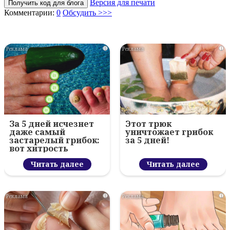
Версия для печати
Получить код для блога
Комментарии:
0
Обсудить >>>
i
i
За 5 дней исчезнет
Этот трюк
даже самый
уничтожает грибок
застарелый грибок:
за 5 дней!
вот хитрость
Читать далее
Читать далее
i
i