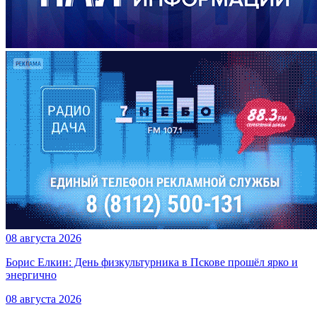
08 августа 2026
Борис Елкин: День физкультурника в Пскове прошёл ярко и
энергично
08 августа 2026