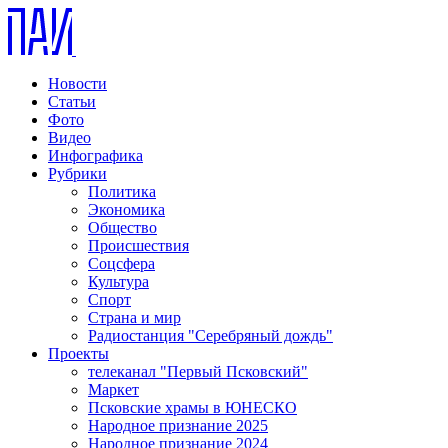
Новости
Статьи
Фото
Видео
Инфографика
Рубрики
Политика
Экономика
Общество
Происшествия
Соцсфера
Культура
Спорт
Страна и мир
Радиостанция "Серебряный дождь"
Проекты
телеканал "Первый Псковский"
Маркет
Псковские храмы в ЮНЕСКО
Народное признание 2025
Народное признание 2024