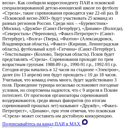
весна». Как сообщили корреспонденту ПАИ в псковской
специализированной детско-юношеской школе по футболу
«Стрела», такие соревнования проводятся уже 22-ой раз. В
«Псковской весне-2003» будут участвовать 25 команд из
разных регионов России. Среди них – «Буревестник»
(Москва), «Дружба» (Санкт-Петербург), «Динамо» (Вологда),
«Северосталь» (Череповец), «Факел-Петротрест» (Санкт-
Петербург), «Волга» (Тверь), «Фаэтон» (Александровск,
Владимирская область), «Факел» (Кириши, Ленинградская
область), футбольный клуб «Гатчина» (Санкт-Петербург),
«Текстильщик» (Козлово, Тверская область). Псков будет
представлять «Стрела». Соревнования проходят по трем
возрастным группам: 1988-89 г.р., 1990-91 г.р., 1992-93 г.р.
Сегодня игры начались в 12 часов на стадионе «Электрон»,
далее (по 13 апреля) они будут проходить с 10 до 18 часов.
Учитывая, что команд очень много, будет задействовано 3
поля. Проведение турнира несколько осложняют погодные
условия, но спортсмены надеются, что с 9 апреля в Пскове
потеплеет. От прогнозов организаторы соревнований
воздерживаются, среди явных фаворитов (по итогам
соревнований прошлых лет) называют «Дружбу», «Факел-
Петротрест», «Динамо», при этом отмечая, что псковская
«Стрела» может составить им достойную конкуренцию.
Подписывайтесь на канал ПАИ в MAХ