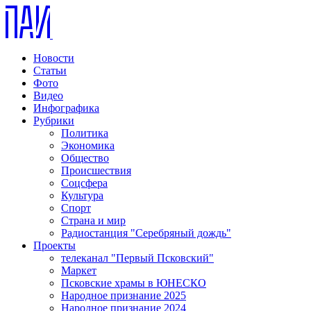
Новости
Статьи
Фото
Видео
Инфографика
Рубрики
Политика
Экономика
Общество
Происшествия
Соцсфера
Культура
Спорт
Страна и мир
Радиостанция "Серебряный дождь"
Проекты
телеканал "Первый Псковский"
Маркет
Псковские храмы в ЮНЕСКО
Народное признание 2025
Народное признание 2024