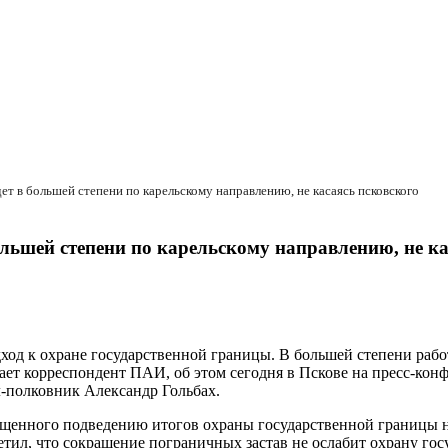
т в большей степени по карельскому направлению, не касаясь псковского
льшей степени по карельскому направлению, не ка
ход к охране государственной границы. В большей степени раб
едает корреспондент ПАИ, об этом сегодня в Пскове на пресс-ко
-полковник Александр Гольбах.
ященного подведению итогов охраны государственной границы н
етил, что сокращение пограничных застав не ослабит охрану го