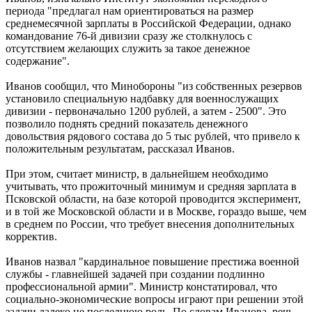
периода "предлагал нам ориентироваться на размер
среднемесячной зарплаты в Российской Федерации, однако
командование 76-й дивизии сразу же столкнулось с
отсутствием желающих служить за такое денежное
содержание".
Иванов сообщил, что Минобороны "из собственных резервов
установило специальную надбавку для военнослужащих
дивизии - первоначально 1200 рублей, а затем - 2500". Это
позволило поднять средний показатель денежного
довольствия рядового состава до 5 тыс рублей, что привело к
положительным результатам, рассказал Иванов.
При этом, считает министр, в дальнейшем необходимо
учитывать, что прожиточный минимум и средняя зарплата в
Псковской области, на базе которой проводится эксперимент,
и в той же Московской области и в Москве, гораздо выше, чем
в среднем по России, что требует внесения дополнительных
корректив.
Иванов назвал "кардинальное повышение престижа военной
службы - главнейшей задачей при создании подлинно
профессиональной армии". Министр констатировал, что
социально-экономические вопросы играют при решении этой
задачи далеко не последнюю роль. По словам Иванова, речь