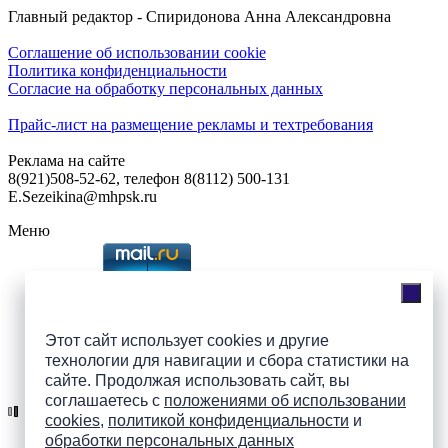
Главный редактор - Спиридонова Анна Александровна
Соглашение об использовании cookie
Политика конфиденциальности
Согласие на обработку персональных данных
Прайс-лист на размещение рекламы и техтребования
Реклама на сайте
8(921)508-52-62, телефон 8(8112) 500-131
E.Sezeikina@mhpsk.ru
Меню
Слушать радио «7 небо» онлайн
Этот сайт использует cookies и другие
технологии для навигации и сбора статистики на
Подпишись на группы
сайте. Продолжая использовать сайт, вы
ПАИ в соцсетях!
соглашаетесь с
положениями об использовании
cookies
,
политикой конфиденциальности
и
обработки персональных данных