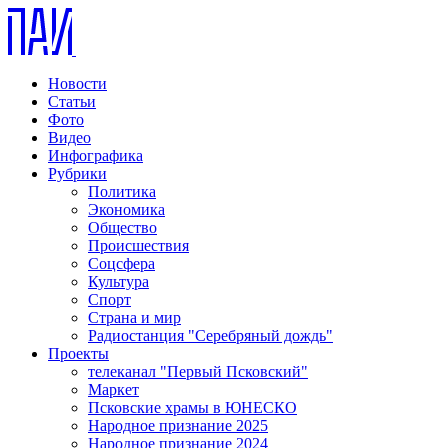
Новости
Статьи
Фото
Видео
Инфографика
Рубрики
Политика
Экономика
Общество
Происшествия
Соцсфера
Культура
Спорт
Страна и мир
Радиостанция "Серебряный дождь"
Проекты
телеканал "Первый Псковский"
Маркет
Псковские храмы в ЮНЕСКО
Народное признание 2025
Народное признание 2024