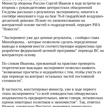
Министр обороны России Сергей Иванов в ходе встречи во
вторник с руководителями центристских объединений
Госдумы рассказал о результатах эксперимента, начатого в
сентябре минувшего года на базе 76-й гвардейской воздушно-
десантной дивизии /Псков/ по укомлектованию на
контрактной основе частей и подразделений, передает РИА
"Новости".
"Эксперимент уже дал ценные результаты, - сообщил глава
Минобороны, - которые позволили сделать определенные
выводы и вовремя внести соответствующие коррективы при
разработке федеральной целевой программы" перевода ВС на
контрактную основу.
По словам Иванова, призванный на практике проверить
теоретические выкладки эксперимент позволил выявить
"возможные просчеты и недоработки с тем, чтобы учесть их
при переводе на контракт остальных частей постоянной
готовности".
В частности, констатировал министр, уже в ходе первого
этапа эксперимента "со всей очевидностью обнаружилась
неадекватность предварительных, мягко говоря, легковесных
оценок некоторых политиков и экономистов". Так, отметил
Иванов, изначально Институт экономики переходного