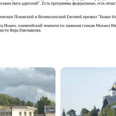
олжна быть адресной". Есть программы федеральные, есть обла
епископ Псковский и Великолукский Евсевий призвал "Божье бл
отец Иоанн, олимпийский чемпион по лыжным гонкам Михаил И
ласти Вера Емельянова.