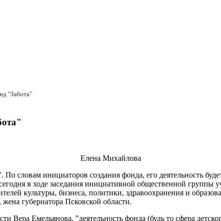
нд "Забота"
бота"
Елена Михайлова
. По словам инициаторов создания фонда, его деятельность буде
егодня в ходе заседания инициативной общественной группы уч
вителей культуры, бизнеса, политики, здравоохранения и образо
 жена губернатора Псковской области.
ти Вера Емельянова, "деятельность фонда (будь то сфера детско