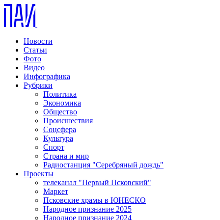
Новости
Статьи
Фото
Видео
Инфографика
Рубрики
Политика
Экономика
Общество
Происшествия
Соцсфера
Культура
Спорт
Страна и мир
Радиостанция "Серебряный дождь"
Проекты
телеканал "Первый Псковский"
Маркет
Псковские храмы в ЮНЕСКО
Народное признание 2025
Народное признание 2024