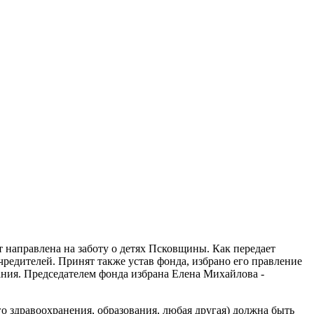
т направлена на заботу о детях Псковщины. Как передает
редителей. Принят также устав фонда, избрано его правление
вания. Председателем фонда избрана Елена Михайлова -
го здравоохранения, образования, любая другая) должна быть