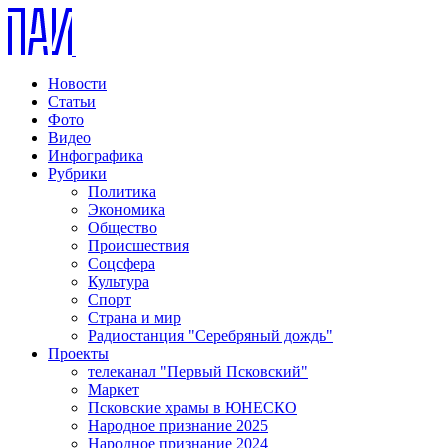
Новости
Статьи
Фото
Видео
Инфографика
Рубрики
Политика
Экономика
Общество
Происшествия
Соцсфера
Культура
Спорт
Страна и мир
Радиостанция "Серебряный дождь"
Проекты
телеканал "Первый Псковский"
Маркет
Псковские храмы в ЮНЕСКО
Народное признание 2025
Народное признание 2024