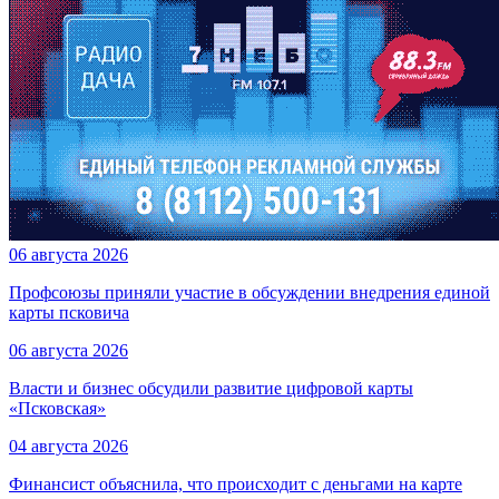
06 августа 2026
Профсоюзы приняли участие в обсуждении внедрения единой
карты псковича
06 августа 2026
Власти и бизнес обсудили развитие цифровой карты
«Псковская»
04 августа 2026
Финансист объяснила, что происходит с деньгами на карте