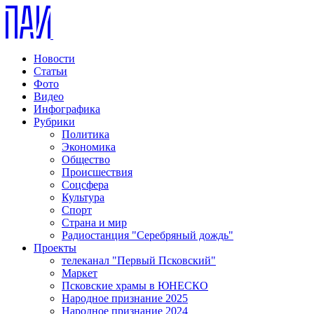
Новости
Статьи
Фото
Видео
Инфографика
Рубрики
Политика
Экономика
Общество
Происшествия
Соцсфера
Культура
Спорт
Страна и мир
Радиостанция "Серебряный дождь"
Проекты
телеканал "Первый Псковский"
Маркет
Псковские храмы в ЮНЕСКО
Народное признание 2025
Народное признание 2024