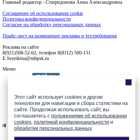
Главный редактор - Спиридонова Анна Александровна
Соглашение об использовании cookie
Политика конфиденциальности
Согласие на обработку персональных данных
Прайс-лист на размещение рекламы и техтребования
Реклама на сайте
8(921)508-52-62, телефон 8(8112) 500-131
E.Sezeikina@mhpsk.ru
Меню
Слушать радио «7 небо» онлайн
Этот сайт использует cookies и другие
технологии для навигации и сбора статистики на
сайте. Продолжая использовать сайт, вы
Подпишись на группы
соглашаетесь с
положениями об использовании
ПАИ в соцсетях!
cookies
,
политикой конфиденциальности
и
обработки персональных данных