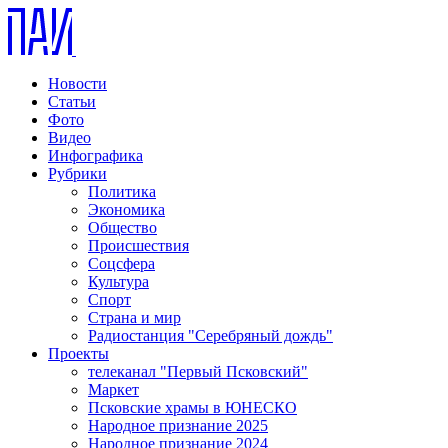
Новости
Статьи
Фото
Видео
Инфографика
Рубрики
Политика
Экономика
Общество
Происшествия
Соцсфера
Культура
Спорт
Страна и мир
Радиостанция "Серебряный дождь"
Проекты
телеканал "Первый Псковский"
Маркет
Псковские храмы в ЮНЕСКО
Народное признание 2025
Народное признание 2024