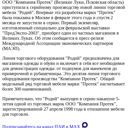
ООО "Компания Протек" (Великие Луки, Псковская область)
приступила к серийному производству новой линии торговой
мебели "Родий". Впервые эта разработка марки "Протек"
была показана в Москве в феврале этого года и спустя 2
месяца ее запустили в серию. Первый экземпляр,
изготовленный специально для февральской выставки
"ПродЭкспо-2003", приобрел один из частных магазинов в
Великих Луках. Об этом сообщается в пресс-релизе
Международной Ассоциации экономических партнеров
(МАЭП).
Линия торгового оборудования "Родий" предназначена для
магазинов одежды и обуви и включает в себя все необходимое
для демонстрации одежды: от подиумов для манекенов до
примерочной и рубашечницы. Это десятая линия торгового
оборудования производства "Компании Протек". Общий
модельный ряд торговой мебели марки "Протек" насчитывает
более 300 наименований.
Примечательно, что "Родий" выпущен в серию накануне 5-
летия одной из торговых марок ООО "Компания Протек",
зарегистрированной 27 апреля 1998 года в отношении мебели
для торговли.
Подписывайтесь на канал ПАИ в MAХ