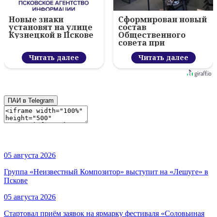
Новые знаки
Сформирован новый
установят на улице
состав
Кузнецкой в Пскове
Общественного
совета при
министерстве
Читать далее
молодёжной
Читать далее
политики Псковской
области
ПАИ в Telegram
05 августа 2026
Группа «Неизвестный Композитор» выступит на «Лешуге» в
Пскове
05 августа 2026
Стартовал приём заявок на ярмарку фестиваля «Соловьиная