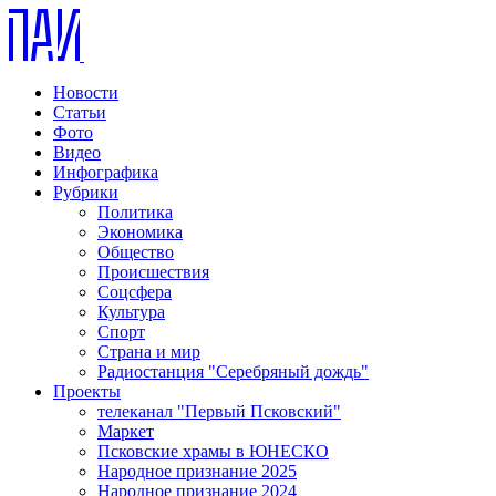
Новости
Статьи
Фото
Видео
Инфографика
Рубрики
Политика
Экономика
Общество
Происшествия
Соцсфера
Культура
Спорт
Страна и мир
Радиостанция "Серебряный дождь"
Проекты
телеканал "Первый Псковский"
Маркет
Псковские храмы в ЮНЕСКО
Народное признание 2025
Народное признание 2024