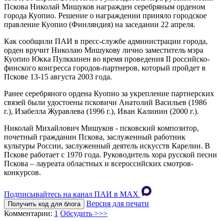
Пскова Николай Мишуков награжден серебряным орденом
города Куопио. Решение о награждении приняло городское
правление Куопио (Финляндия) на заседании 22 апреля.
Как сообщили ПАИ в пресс-службе администрации города,
орден вручит Николаю Мишукову лично заместитель мэра
Куопио Юкка Пулккинен во время проведения II российско-
финского конгресса городов-партнеров, который пройдет в
Пскове 13-15 августа 2003 года.
Ранее серебряного ордена Куопио за укрепление партнерских
связей были удостоены псковичи Анатолий Васильев (1986
г.), Изабелла Журавлева (1996 г.), Иван Калинин (2000 г.).
Николай Михайлович Мишуков - псковский композитор,
почетный гражданин Пскова, заслуженный работник
культуры России, заслуженный деятель искусств Карелии. В
Пскове работает с 1970 года. Руководитель хора русской песни
Пскова – лауреата областных и всероссийских смотров-
конкурсов.
Подписывайтесь на канал ПАИ в MAХ
Версия для печати
Получить код для блога
Комментарии:
1
Обсудить >>>