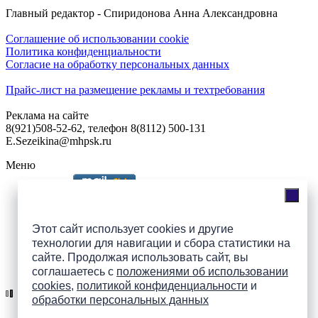
Главный редактор - Спиридонова Анна Александровна
Соглашение об использовании cookie
Политика конфиденциальности
Согласие на обработку персональных данных
Прайс-лист на размещение рекламы и техтребования
Реклама на сайте
8(921)508-52-62, телефон 8(8112) 500-131
E.Sezeikina@mhpsk.ru
Меню
Слушать радио «7 небо» онлайн
Этот сайт использует cookies и другие
технологии для навигации и сбора статистики на
сайте. Продолжая использовать сайт, вы
Подпишись на группы
соглашаетесь с
положениями об использовании
ПАИ в соцсетях!
cookies
,
политикой конфиденциальности
и
обработки персональных данных