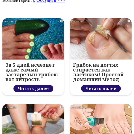
Комментарии:
0
Обсудить >>>
i
i
За 5 дней исчезнет
Грибок на ногтях
даже самый
стирается как
застарелый грибок:
ластиком! Простой
вот хитрость
домашний метод
Читать далее
Читать далее
i
i