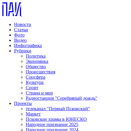
Новости
Статьи
Фото
Видео
Инфографика
Рубрики
Политика
Экономика
Общество
Происшествия
Соцсфера
Культура
Спорт
Страна и мир
Радиостанция "Серебряный дождь"
Проекты
телеканал "Первый Псковский"
Маркет
Псковские храмы в ЮНЕСКО
Народное признание 2025
Народное признание 2024