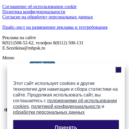
Соглашение об использовании cookie
Политика конфиденциальности
Согласие на обработку персональных данных
Прайс-лист на размещение рекламы и техтребования
Реклама на сайте
8(921)508-52-62, телефон 8(8112) 500-131
E.Sezeikina@mhpsk.ru
Меню
Слушать радио «7 небо» онлайн
Этот сайт использует cookies и другие
технологии для навигации и сбора статистики на
сайте. Продолжая использовать сайт, вы
Подпишись на группы
соглашаетесь с
положениями об использовании
ПАИ в соцсетях!
cookies
,
политикой конфиденциальности
и
обработки персональных данных
Принять