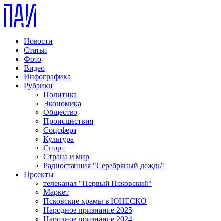
Новости
Статьи
Фото
Видео
Инфографика
Рубрики
Политика
Экономика
Общество
Происшествия
Соцсфера
Культура
Спорт
Страна и мир
Радиостанция "Серебряный дождь"
Проекты
телеканал "Первый Псковский"
Маркет
Псковские храмы в ЮНЕСКО
Народное признание 2025
Народное признание 2024