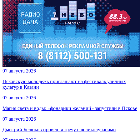
07 августа 2026
Псковскую молодёжь приглашают на фестиваль уличных
культур в Казани
07 августа 2026
Магия света и воды: «фонарики желаний» запустили в Пскове
07 августа 2026
Дмитрий Белюков провёл встречу с великолучанами