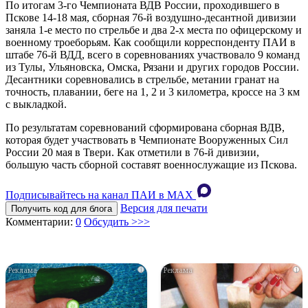
По итогам 3-го Чемпионата ВДВ России, проходившего в
Пскове 14-18 мая, сборная 76-й воздушно-десантной дивизии
заняла 1-е место по стрельбе и два 2-х места по офицерскому и
военному троеборьям. Как сообщили корреспонденту ПАИ в
штабе 76-й ВДД, всего в соревнованиях участвовало 9 команд
из Тулы, Ульяновска, Омска, Рязани и других городов России.
Десантники соревновались в стрельбе, метании гранат на
точность, плавании, беге на 1, 2 и 3 километра, кроссе на 3 км
с выкладкой.
По результатам соревнований сформирована сборная ВДВ,
которая будет участвовать в Чемпионате Вооруженных Сил
России 20 мая в Твери. Как отметили в 76-й дивизии,
большую часть сборной составят военнослужащие из Пскова.
Подписывайтесь на канал ПАИ в MAХ
Версия для печати
Получить код для блога
Комментарии:
0
Обсудить >>>
i
i