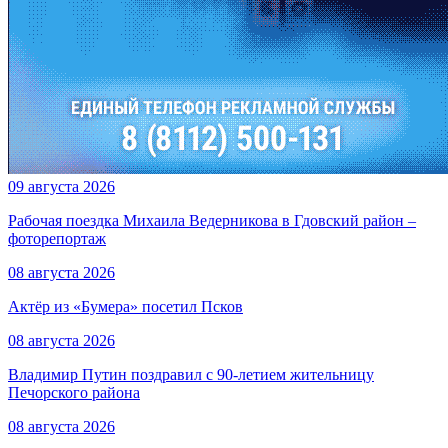
09 августа 2026
Рабочая поездка Михаила Ведерникова в Гдовский район –
фоторепортаж
08 августа 2026
Актёр из «Бумера» посетил Псков
08 августа 2026
Владимир Путин поздравил с 90-летием жительницу
Печорского района
08 августа 2026