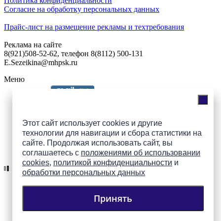
Политика конфиденциальности
Согласие на обработку персональных данных
Прайс-лист на размещение рекламы и техтребования
Реклама на сайте
8(921)508-52-62, телефон 8(8112) 500-131
E.Sezeikina@mhpsk.ru
Меню
Слушать радио «7 небо» онлайн
Этот сайт использует cookies и другие
технологии для навигации и сбора статистики на
сайте. Продолжая использовать сайт, вы
Подпишись на группы
соглашаетесь с
положениями об использовании
ПАИ в соцсетях!
cookies
,
политикой конфиденциальности
и
обработки персональных данных
Принять