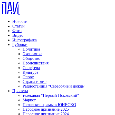
Новости
Статьи
Фото
Видео
Инфографика
Рубрики
Политика
Экономика
Общество
Происшествия
Соцсфера
Культура
Спорт
Страна и мир
Радиостанция "Серебряный дождь"
Проекты
телеканал "Первый Псковский"
Маркет
Псковские храмы в ЮНЕСКО
Народное признание 2025
Народное признание 2024