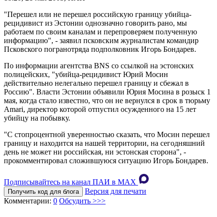
"Перешел или не перешел российскую границу убийца-
рецидивист из Эстонии однозначно говорить рано, мы
работаем по своим каналам и перепроверяем полученную
информацию", - заявил псковским журналистам командир
Псковского погранотряда подполковник Игорь Бондарев.
По информации агентства BNS со ссылкой на эстонских
полицейских, "убийца-рецидивист Юрий Мосин
действительно нелегально перешел границу и сбежал в
Россию". Власти Эстонии объявили Юрия Мосина в розыск 1
мая, когда стало известно, что он не вернулся в срок в тюрьму
Amari, директор которой отпустил осужденного на 15 лет
убийцу на побывку.
"С стопроцентной уверенностью сказать, что Мосин перешел
границу и находится на нашей территории, на сегодняшний
день не может ни российская, ни эстонская сторона", -
прокомментировал сложившуюся ситуацию Игорь Бондарев.
Подписывайтесь на канал ПАИ в MAХ
Версия для печати
Получить код для блога
Комментарии:
0
Обсудить >>>