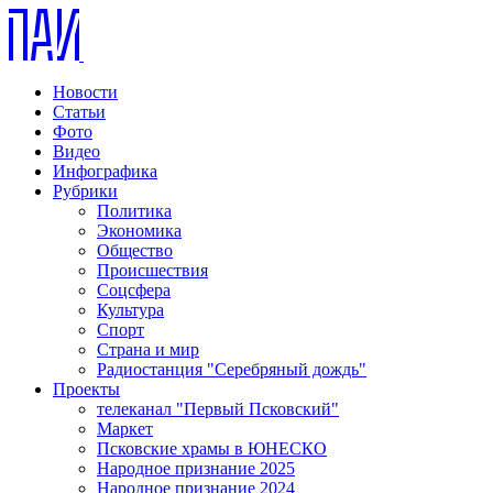
Новости
Статьи
Фото
Видео
Инфографика
Рубрики
Политика
Экономика
Общество
Происшествия
Соцсфера
Культура
Спорт
Страна и мир
Радиостанция "Серебряный дождь"
Проекты
телеканал "Первый Псковский"
Маркет
Псковские храмы в ЮНЕСКО
Народное признание 2025
Народное признание 2024