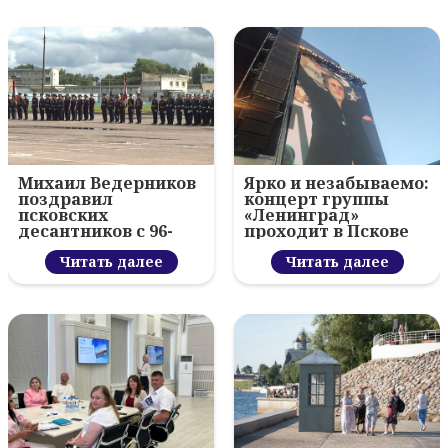
Михаил Ведерников
Ярко и незабываемо:
поздравил
концерт группы
псковских
«Ленинград»
десантников с 96-
проходит в Пскове
летием ВДВ и
вручил награды
Читать далее
Читать далее