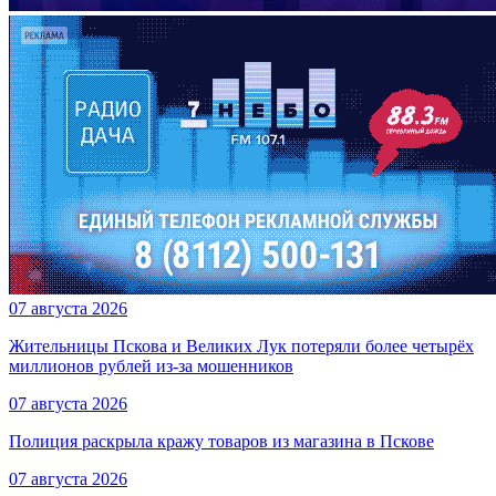
07 августа 2026
Жительницы Пскова и Великих Лук потеряли более четырёх
миллионов рублей из-за мошенников
07 августа 2026
Полиция раскрыла кражу товаров из магазина в Пскове
07 августа 2026