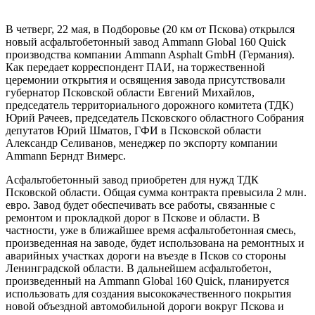
В четверг, 22 мая, в Подборовье (20 км от Пскова) открылся
новый асфальтобетонный завод Ammann Global 160 Quick
производства компании Ammann Asphalt GmbH (Германия).
Как передает корреспондент ПАИ, на торжественной
церемонии открытия и освящения завода присутствовали
губернатор Псковской области Евгений Михайлов,
председатель территориального дорожного комитета (ТДК)
Юрий Рачеев, председатель Псковского областного Собрания
депутатов Юрий Шматов, ГФИ в Псковской области
Александр Селиванов, менеджер по экспорту компании
Ammann Берндт Вимерс.
Асфальтобетонный завод приобретен для нужд ТДК
Псковской области. Общая сумма контракта превысила 2 млн.
евро. Завод будет обеспечивать все работы, связанные с
ремонтом и прокладкой дорог в Пскове и области. В
частности, уже в ближайшее время асфальтобетонная смесь,
произведенная на заводе, будет использована на ремонтных и
аварийных участках дороги на въезде в Псков со стороны
Ленинградской области. В дальнейшем асфальтобетон,
произведенный на Ammann Global 160 Quiсk, планируется
использовать для создания высококачественного покрытия
новой объездной автомобильной дороги вокруг Пскова и