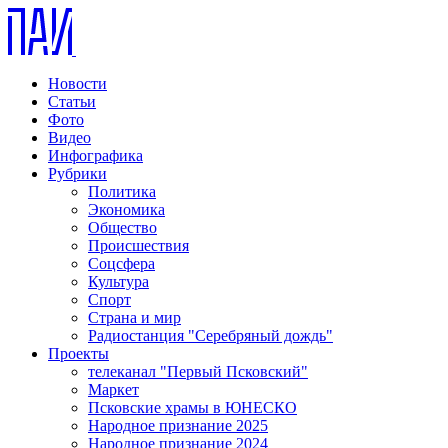
Новости
Статьи
Фото
Видео
Инфографика
Рубрики
Политика
Экономика
Общество
Происшествия
Соцсфера
Культура
Спорт
Страна и мир
Радиостанция "Серебряный дождь"
Проекты
телеканал "Первый Псковский"
Маркет
Псковские храмы в ЮНЕСКО
Народное признание 2025
Народное признание 2024