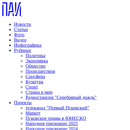
Новости
Статьи
Фото
Видео
Инфографика
Рубрики
Политика
Экономика
Общество
Происшествия
Соцсфера
Культура
Спорт
Страна и мир
Радиостанция "Серебряный дождь"
Проекты
телеканал "Первый Псковский"
Маркет
Псковские храмы в ЮНЕСКО
Народное признание 2025
Народное признание 2024