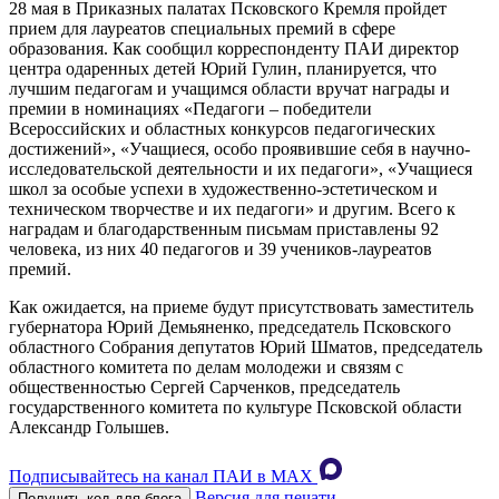
28 мая в Приказных палатах Псковского Кремля пройдет
прием для лауреатов специальных премий в сфере
образования. Как сообщил корреспонденту ПАИ директор
центра одаренных детей Юрий Гулин, планируется, что
лучшим педагогам и учащимся области вручат награды и
премии в номинациях «Педагоги – победители
Всероссийских и областных конкурсов педагогических
достижений», «Учащиеся, особо проявившие себя в научно-
исследовательской деятельности и их педагоги», «Учащиеся
школ за особые успехи в художественно-эстетическом и
техническом творчестве и их педагоги» и другим. Всего к
наградам и благодарственным письмам приставлены 92
человека, из них 40 педагогов и 39 учеников-лауреатов
премий.
Как ожидается, на приеме будут присутствовать заместитель
губернатора Юрий Демьяненко, председатель Псковского
областного Собрания депутатов Юрий Шматов, председатель
областного комитета по делам молодежи и связям с
общественностью Сергей Сарченков, председатель
государственного комитета по культуре Псковской области
Александр Голышев.
Подписывайтесь на канал ПАИ в MAХ
Версия для печати
Получить код для блога