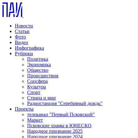
Новости
Статьи
Фото
Видео
Инфографика
Рубрики
Политика
Экономика
Общество
Происшествия
Соцсфера
Культура
Спорт
Страна и мир
Радиостанция "Серебряный дождь"
Проекты
телеканал "Первый Псковский"
Маркет
Псковские храмы в ЮНЕСКО
Народное признание 2025
Народное признание 2024