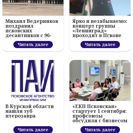
Михаил Ведерников
Ярко и незабываемо:
поздравил
концерт группы
псковских
«Ленинград»
десантников с 96-
проходит в Пскове
летием ВДВ и
вручил награды
Читать далее
Читать далее
В Курской области
«ЕКП Псковская»
нашли зуб
стартует 1 сентября:
птерозавра
профсоюзы
обсудили с бизнесом
новый цифровой
Читать далее
проект
Читать далее