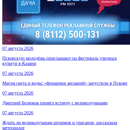
07 августа 2026
Псковскую молодёжь приглашают на фестиваль уличных
культур в Казани
07 августа 2026
Магия света и воды: «фонарики желаний» запустили в Пскове
07 августа 2026
Дмитрий Белюков провёл встречу с великолучанами
07 августа 2026
Ждать ли великолучанам штормов и ураганов, рассказала
метеоролог