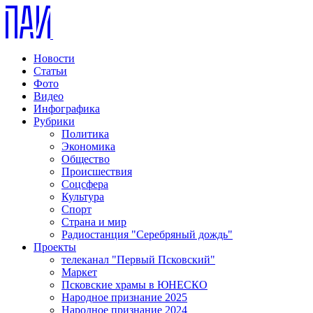
Новости
Статьи
Фото
Видео
Инфографика
Рубрики
Политика
Экономика
Общество
Происшествия
Соцсфера
Культура
Спорт
Страна и мир
Радиостанция "Серебряный дождь"
Проекты
телеканал "Первый Псковский"
Маркет
Псковские храмы в ЮНЕСКО
Народное признание 2025
Народное признание 2024