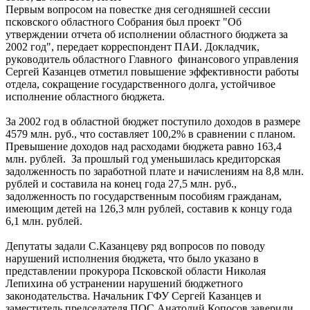
Первым вопросом на повестке дня сегодняшней сессии
псковского областного Собрания был проект "Об
утверждении отчета об исполнении областного бюджета за
2002 год", передает корреспондент ПАИ. Докладчик,
руководитель областного Главного финансового управления
Сергей Казанцев отметил повышение эффективности работы
отдела, сокращение государственного долга, устойчивое
исполнение областного бюджета.
За 2002 год в областной бюджет поступило доходов в размере
4579 млн. руб., что составляет 100,2% в сравнении с планом.
Превышение доходов над расходами бюджета равно 163,4
млн. рублей. За прошлый год уменьшилась кредиторская
задолженность по заработной плате и начислениям на 8,8 млн.
рублей и составила на конец года 27,5 млн. руб.,
задолженность по государственным пособиям гражданам,
имеющим детей на 126,3 млн рублей, составив к концу года
6,1 млн. рублей.
Депутаты задали С.Казанцеву ряд вопросов по поводу
нарушений исполнения бюджета, что было указано в
представлении прокурора Псковской области Николая
Лепихина об устранении нарушений бюджетного
законодательства. Начальник ГФУ Сергей Казанцев и
заместитель председателя ПОС Анатолий Копосов заверили