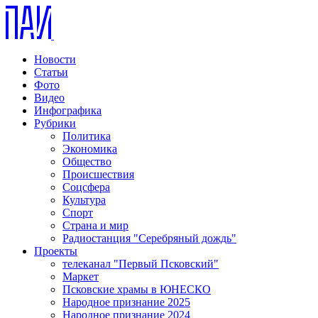
Новости
Статьи
Фото
Видео
Инфографика
Рубрики
Политика
Экономика
Общество
Происшествия
Соцсфера
Культура
Спорт
Страна и мир
Радиостанция "Серебряный дождь"
Проекты
телеканал "Первый Псковский"
Маркет
Псковские храмы в ЮНЕСКО
Народное признание 2025
Народное признание 2024