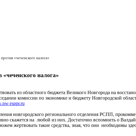
против «чеченского налога»
 «чеченского налога»
вовать из областного бюджета Великого Новгорода на восстано
аседании комиссии по экономике и бюджету Новгородской област
nw-rsppr.ru
ления новгородского регионального отделения РСПП, прокомме
но скажется на любой из них. Достаточно вспомнить о Валдайс
ожем жертвовать такие средства, зная, что они необходимы здес