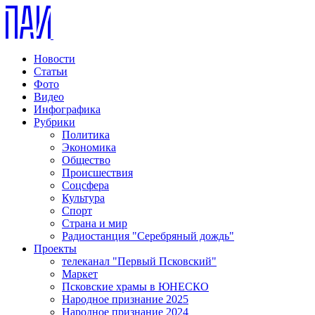
Новости
Статьи
Фото
Видео
Инфографика
Рубрики
Политика
Экономика
Общество
Происшествия
Соцсфера
Культура
Спорт
Страна и мир
Радиостанция "Серебряный дождь"
Проекты
телеканал "Первый Псковский"
Маркет
Псковские храмы в ЮНЕСКО
Народное признание 2025
Народное признание 2024