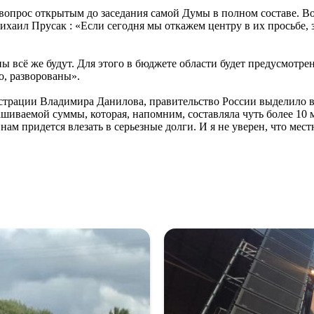
опрос открытым до заседания самой Думы в полном составе. В
ихаил Прусак : «Если сегодня мы откажем центру в их просьбе, з
 всё же будут. Для этого в бюджете области будет предусмотре
о, разворованы».
истрации Владимира Данилова, правительство России выделило в
шиваемой суммы, которая, напомним, составляла чуть более 10 м
нам придется влезать в серьезные долги. И я не уверен, что ме