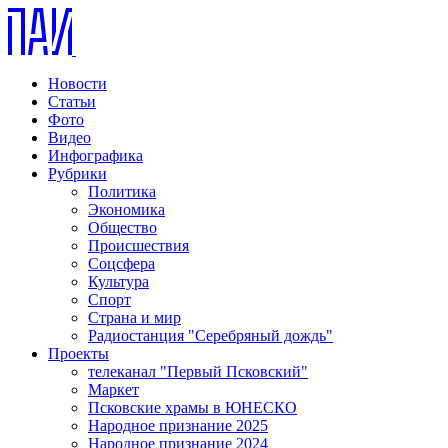
Новости
Статьи
Фото
Видео
Инфографика
Рубрики
Политика
Экономика
Общество
Происшествия
Соцсфера
Культура
Спорт
Страна и мир
Радиостанция "Серебряный дождь"
Проекты
телеканал "Первый Псковский"
Маркет
Псковские храмы в ЮНЕСКО
Народное признание 2025
Народное признание 2024