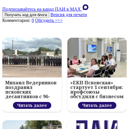
Подписывайтесь на канал ПАИ в MAХ
Версия для печати
Получить код для блога
Комментарии:
0
Обсудить >>>
Михаил Ведерников
«ЕКП Псковская»
поздравил
стартует 1 сентября:
псковских
профсоюзы
десантников с 96-
обсудили с бизнесом
летием ВДВ и
новый цифровой
вручил награды
Читать далее
проект
Читать далее