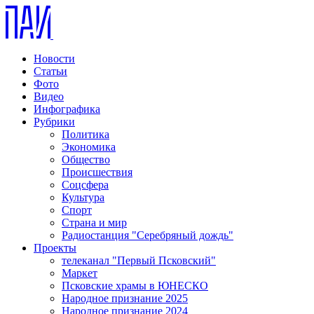
Новости
Статьи
Фото
Видео
Инфографика
Рубрики
Политика
Экономика
Общество
Происшествия
Соцсфера
Культура
Спорт
Страна и мир
Радиостанция "Серебряный дождь"
Проекты
телеканал "Первый Псковский"
Маркет
Псковские храмы в ЮНЕСКО
Народное признание 2025
Народное признание 2024