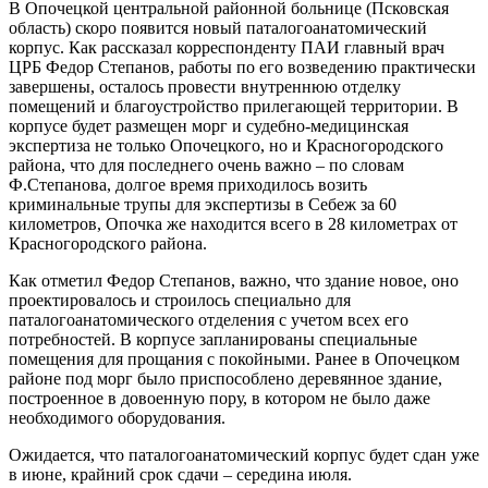
В Опочецкой центральной районной больнице (Псковская
область) скоро появится новый паталогоанатомический
корпус. Как рассказал корреспонденту ПАИ главный врач
ЦРБ Федор Степанов, работы по его возведению практически
завершены, осталось провести внутреннюю отделку
помещений и благоустройство прилегающей территории. В
корпусе будет размещен морг и судебно-медицинская
экспертиза не только Опочецкого, но и Красногородского
района, что для последнего очень важно – по словам
Ф.Степанова, долгое время приходилось возить
криминальные трупы для экспертизы в Себеж за 60
километров, Опочка же находится всего в 28 километрах от
Красногородского района.
Как отметил Федор Степанов, важно, что здание новое, оно
проектировалось и строилось специально для
паталогоанатомического отделения с учетом всех его
потребностей. В корпусе запланированы специальные
помещения для прощания с покойными. Ранее в Опочецком
районе под морг было приспособлено деревянное здание,
построенное в довоенную пору, в котором не было даже
необходимого оборудования.
Ожидается, что паталогоанатомический корпус будет сдан уже
в июне, крайний срок сдачи – середина июля.