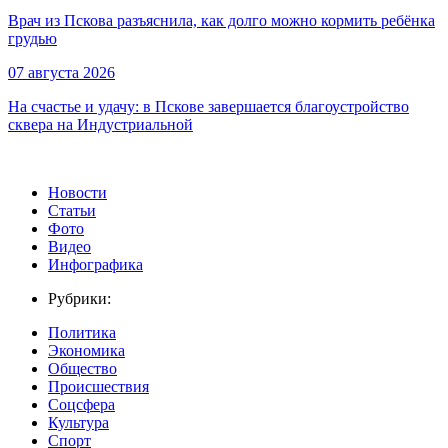
Врач из Пскова разъяснила, как долго можно кормить ребёнка
грудью
07 августа 2026
На счастье и удачу: в Пскове завершается благоустройство
сквера на Индустриальной
Новости
Статьи
Фото
Видео
Инфографика
Рубрики:
Политика
Экономика
Общество
Происшествия
Соцсфера
Культура
Спорт