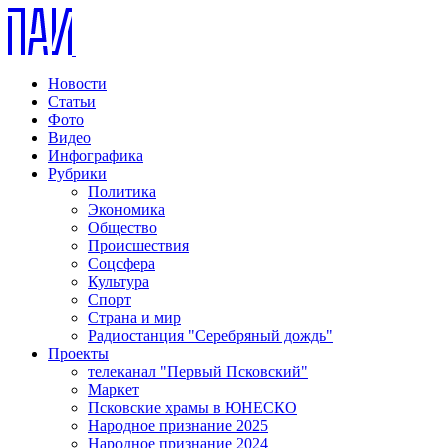
Новости
Статьи
Фото
Видео
Инфографика
Рубрики
Политика
Экономика
Общество
Происшествия
Соцсфера
Культура
Спорт
Страна и мир
Радиостанция "Серебряный дождь"
Проекты
телеканал "Первый Псковский"
Маркет
Псковские храмы в ЮНЕСКО
Народное признание 2025
Народное признание 2024