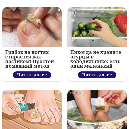
i
i
Грибок на ногтях
Никогда не храните
стирается как
огурцы в
ластиком! Простой
холодильнике: есть
домашний метод
один маленький
секрет
Читать далее
Читать далее
i
i