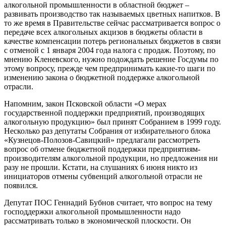
алкогольной промышленности в областной бюджет –
развивать производство так называемых цветных напитков. В
то же время в Правительстве сейчас рассматривается вопрос о
передаче всех алкогольных акцизов в бюджеты области в
качестве компенсации потерь региональных бюджетов в связи
с отменой с 1 января 2004 года налога с продаж. Поэтому, по
мнению Кленевского, нужно подождать решение Госдумы по
этому вопросу, прежде чем предпринимать какие-то шаги по
изменению закона о бюджетной поддержке алкогольной
отрасли.
Напомним, закон Псковской области «О мерах
государственной поддержки предприятий, производящих
алкогольную продукцию» был принят Собранием в 1999 году.
Несколько раз депутаты Собрания от избирательного блока
«Кузнецов-Полозов-Савицкий» предлагали рассмотреть
вопрос об отмене бюджетной поддержки предприятиям-
производителям алкогольной продукции, но предложения ни
разу не прошли. Кстати, на слушаниях 6 июня никто из
инициаторов отмены субвенций алкогольной отрасли не
появился.
Депутат ПОС Геннадий Бубнов считает, что вопрос на тему
господдержки алкогольной промышленности надо
рассматривать только в экономической плоскости. Он