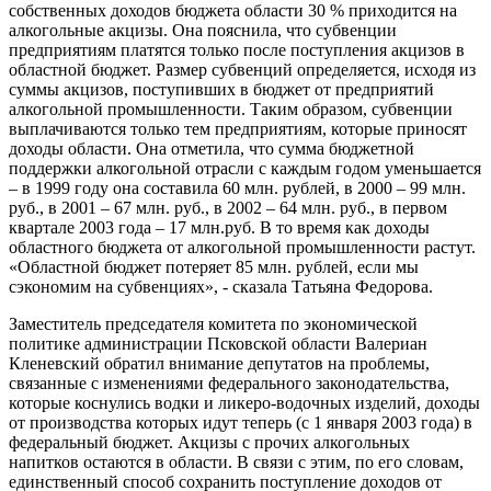
собственных доходов бюджета области 30 % приходится на
алкогольные акцизы. Она пояснила, что субвенции
предприятиям платятся только после поступления акцизов в
областной бюджет. Размер субвенций определяется, исходя из
суммы акцизов, поступивших в бюджет от предприятий
алкогольной промышленности. Таким образом, субвенции
выплачиваются только тем предприятиям, которые приносят
доходы области. Она отметила, что сумма бюджетной
поддержки алкогольной отрасли с каждым годом уменьшается
– в 1999 году она составила 60 млн. рублей, в 2000 – 99 млн.
руб., в 2001 – 67 млн. руб., в 2002 – 64 млн. руб., в первом
квартале 2003 года – 17 млн.руб. В то время как доходы
областного бюджета от алкогольной промышленности растут.
«Областной бюджет потеряет 85 млн. рублей, если мы
сэкономим на субвенциях», - сказала Татьяна Федорова.
Заместитель председателя комитета по экономической
политике администрации Псковской области Валериан
Кленевский обратил внимание депутатов на проблемы,
связанные с изменениями федерального законодательства,
которые коснулись водки и ликеро-водочных изделий, доходы
от производства которых идут теперь (с 1 января 2003 года) в
федеральный бюджет. Акцизы с прочих алкогольных
напитков остаются в области. В связи с этим, по его словам,
единственный способ сохранить поступление доходов от