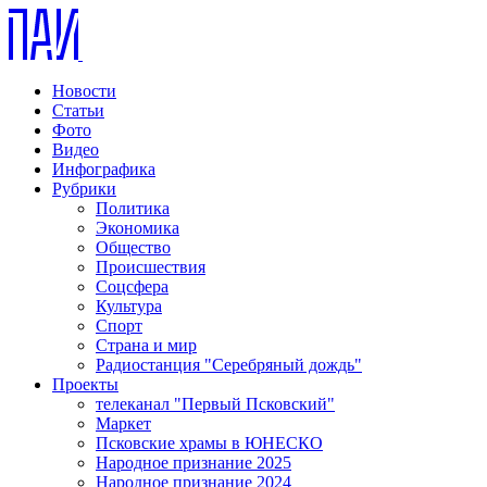
Новости
Статьи
Фото
Видео
Инфографика
Рубрики
Политика
Экономика
Общество
Происшествия
Соцсфера
Культура
Спорт
Страна и мир
Радиостанция "Серебряный дождь"
Проекты
телеканал "Первый Псковский"
Маркет
Псковские храмы в ЮНЕСКО
Народное признание 2025
Народное признание 2024