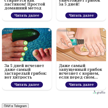
стирается как
уничтожает грибок
ластиком! Простой
за 5 дней!
домашний метод
Читать далее
Читать далее
i
i
За 5 дней исчезнет
Даже самый
даже самый
запущенный грибок
застарелый грибок:
исчезнет с корнем,
вот хитрость
если перед сном…
Читать далее
Читать далее
ПАИ в Telegram