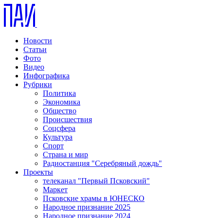
Новости
Статьи
Фото
Видео
Инфографика
Рубрики
Политика
Экономика
Общество
Происшествия
Соцсфера
Культура
Спорт
Страна и мир
Радиостанция "Серебряный дождь"
Проекты
телеканал "Первый Псковский"
Маркет
Псковские храмы в ЮНЕСКО
Народное признание 2025
Народное признание 2024