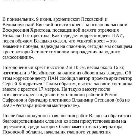
В понедельник, 9 июня, архиепископ Псковский и
Великолукский Евсевий освятил крест на оголовок часовни
Воскресения Христова, посвященной памяти отречения
Николая II от престола. Как передает корреспондент ПАИ,
перед обрядом Владыка сказал, что «святой крест – это
знамение победы, надежды на спасение, сегодня мы освящаем
крест, который станет символом возрождения народного
самосознания».
Позолоченный крест высотой 2 м 10 см, весом около 16 кг,
изготовили в Челябинске на одном из оборонных заводов. Об
этом корреспонденту ПАИ сообщил автор проекта архитектор
Сергей Кондратьев. Таким образом, высота часовни составила
вместе с крестом 17 метров. На такую высоту после
освящения крест подняли и установили рабочий Роман
Сафронов и бригадир плотников Владимир Степанов (оба из
ЗАО «Реставрационная мастерская»).
После благополучного завершения работ Владыка обратился с
благодарственными словами ко всем присутствовавшим на
церемонии, среди которых были заместитель губернатора
Псковской области, начальник главного управления