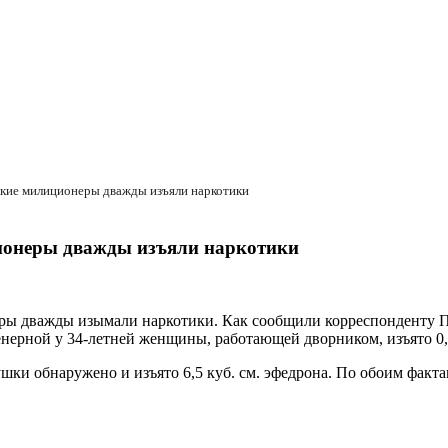
ские милиционеры дважды изъяли наркотики
ионеры дважды изъяли наркотики
ы дважды изымали наркотики. Как сообщили корреспонденту ПА
нерной у 34-летней женщины, работающей дворником, изъято 0,
ушки обнаружено и изъято 6,5 куб. см. эфедрона. По обоим факт