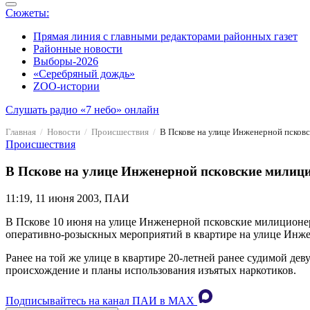
Сюжеты:
Прямая линия с главными редакторами районных газет
Районные новости
Выборы-2026
«Серебряный дождь»
ZOO-истории
Слушать радио «7 небо» онлайн
Главная
Новости
Происшествия
В Пскове на улице Инженерной псков
Происшествия
В Пскове на улице Инженерной псковские милиц
11:19, 11 июня 2003, ПАИ
В Пскове 10 июня на улице Инженерной псковские милиционер
оперативно-розыскных мероприятий в квартире на улице Инже
Ранее на той же улице в квартире 20-летней ранее судимой дев
происхождение и планы использования изъятых наркотиков.
Подписывайтесь на канал ПАИ в MAХ