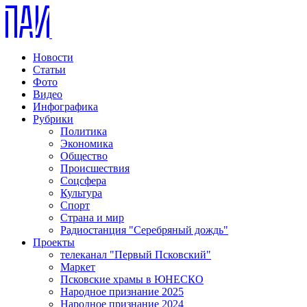
Новости
Статьи
Фото
Видео
Инфографика
Рубрики
Политика
Экономика
Общество
Происшествия
Соцсфера
Культура
Спорт
Страна и мир
Радиостанция "Серебряный дождь"
Проекты
телеканал "Первый Псковский"
Маркет
Псковские храмы в ЮНЕСКО
Народное признание 2025
Народное признание 2024